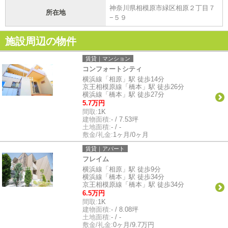
神奈川県相模原市緑区相原２丁目７
所在地
−５９
施設周辺の物件
賃貸｜マンション
コンフォートシティ
横浜線「相原」駅 徒歩14分
京王相模原線「橋本」駅 徒歩26分
横浜線「橋本」駅 徒歩27分
5.7万円
間取:
1K
建物面積:
- / 7.53坪
土地面積:
- / -
敷金/礼金:
1ヶ月/0ヶ月
賃貸｜アパート
フレイム
横浜線「相原」駅 徒歩9分
横浜線「橋本」駅 徒歩34分
京王相模原線「橋本」駅 徒歩34分
6.5万円
間取:
1K
建物面積:
- / 8.08坪
土地面積:
- / -
敷金/礼金:
0ヶ月/9.7万円