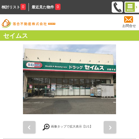
0
0
検討リスト
最近見た物件
お問合せ
セイムス
前
次
画像タップで拡大表示【
1
/1】