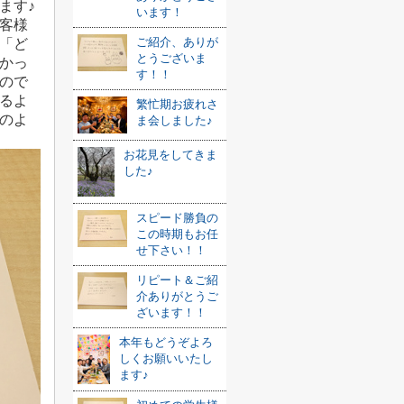
ます♪
います！
客様
ご紹介、ありが
「ど
とうございま
かっ
す！！
ので
るよ
繁忙期お疲れさ
のよ
ま会しました♪
お花見をしてきま
した♪
スピード勝負の
この時期もお任
せ下さい！！
リピート＆ご紹
介ありがとうご
ざいます！！
本年もどうぞよろ
しくお願いいたし
ます♪