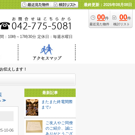
最終更新：2026年08月08日
00
00
件
件
最近見た物件
検討リスト
間：10時～17時30分
定休日：毎週水曜日
お伝えします！
最新記事
覧
 ≫
またまた終電間際
まで♪
ご友人やご同僚
のご紹介、誠に
25-10-06
ありがとうござ