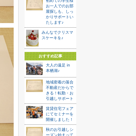
初めての学生様
お一人でのお部
屋探しも、しっ
かりサポートい
たします♪
みんなでクリスマ
スケーキを♪
おすすめ記事
大人の遠足 in
本栖湖♪
地域密着の落合
不動産だからで
きる！転勤・お
引越しサポート
賃貸住宅フェア
にてセミナーを
開催しました！
秋のお引越しシ
ーズン始まって