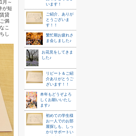
1月～
います！
件が短
ご紹介、ありが
賃貸
とうございま
ご満
す！！
なこ
ちし
繁忙期お疲れさ
ま会しました♪
お花見をしてきま
した♪
リピート＆ご紹
介ありがとうご
ざいます！！
本年もどうぞよろ
しくお願いいたし
ます♪
初めての学生様
お一人でのお部
屋探しも、しっ
かりサポートい