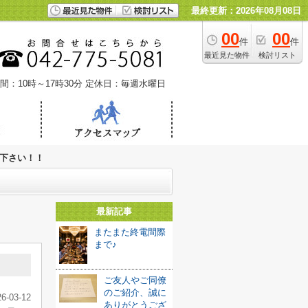
最終更新：2026年08月08日
00
00
件
件
最近見た物件
検討リスト
間：10時～17時30分
定休日：毎週水曜日
下さい！！
最新記事
またまた終電間際
まで♪
ご友人やご同僚
のご紹介、誠に
26-03-12
ありがとうござ