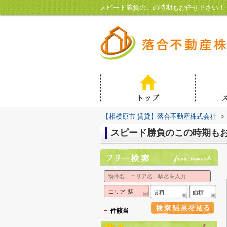
スピード勝負のこの時期もお任せ下さい！
【相模原市 賃貸】落合不動産株式会社
>
スピード勝負のこの時期も
エリア| 駅
賃料
面積
-
件該当