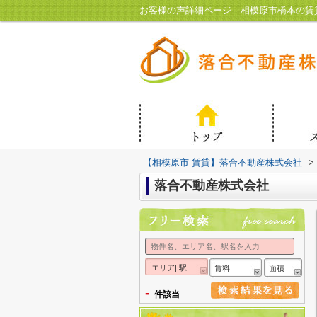
お客様の声詳細ページ｜相模原市橋本の賃
【相模原市 賃貸】落合不動産株式会社
>
落合不動産株式会社
エリア| 駅
賃料
面積
-
件該当