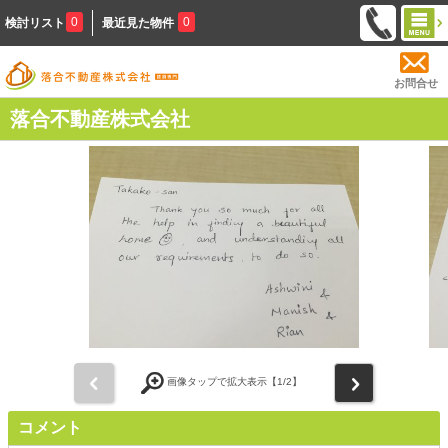
0
0
検討リスト
最近見た物件
お問合せ
落合不動産株式会社
前
次
画像タップで拡大表示【
1
/2】
コメント