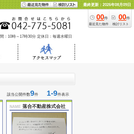
最終更新：2026年08月09日
00
00
件
件
最近見た物件
検討リスト
間：10時～17時30分
定休日：毎週水曜日
9
1-9
該当公開件数
件
件表示
落合不動産株式会社
NAME