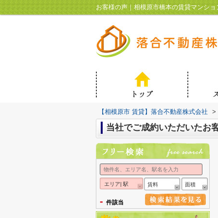
お客様の声｜相模原市橋本の賃貸マンショ
【相模原市 賃貸】落合不動産株式会社
>
当社でご成約いただいたお
エリア| 駅
賃料
面積
-
件該当