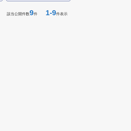
9
1-9
該当公開件数
件
件表示