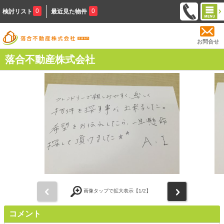
0
0
検討リスト
最近見た物件
お問合せ
落合不動産株式会社
前
次
画像タップで拡大表示【
1
/2】
コメント