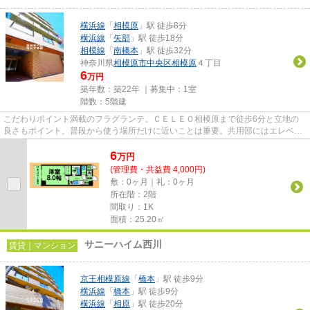
横浜線
「
相模原
」駅 徒歩8分
横浜線
「
矢部
」駅 徒歩18分
相模線
「
南橋本
」駅 徒歩32分
神奈川県
相模原市中央区
相模原
４丁目
6
万円
築年数：築22年 ｜募集中：
1室
階数：5階建
こだわりポイント満載のフラグランテ。ＣＥＬＥＯ相模原まで徒歩6分と立地の
良さもポイント。普段から使う場所だけに近いことは重要。共用部にはエレベー
タ・敷地内ごみ置き場などが備...
6
万
円
(管理費・共益費 4,000円)
敷：0ヶ月｜礼：0ヶ月
所在階：2階
間取り：1K
面積：25.20㎡
サニーハイム西川
賃貸｜マンション
京王相模原線
「
橋本
」駅 徒歩9分
横浜線
「
橋本
」駅 徒歩9分
横浜線
「
相原
」駅 徒歩20分