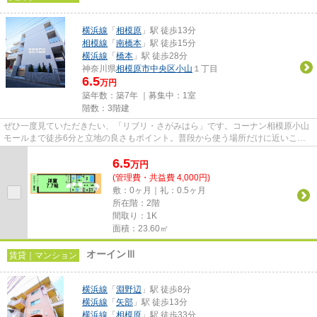
横浜線
「
相模原
」駅 徒歩13分
相模線
「
南橋本
」駅 徒歩15分
横浜線
「
橋本
」駅 徒歩28分
神奈川県
相模原市中央区
小山
１丁目
6.5
万円
築年数：築7年 ｜募集中：
1室
階数：3階建
ぜひ一度見ていただきたい、「リブリ・さがみはら」です。コーナン相模原小山
モールまで徒歩6分と立地の良さもポイント。普段から使う場所だけに近いこと
は重要。こちらはマンションタ...
6.5
万
円
(管理費・共益費 4,000円)
敷：0ヶ月｜礼：0.5ヶ月
所在階：2階
間取り：1K
面積：23.60㎡
オーインⅢ
賃貸｜マンション
横浜線
「
淵野辺
」駅 徒歩8分
横浜線
「
矢部
」駅 徒歩13分
横浜線
「
相模原
」駅 徒歩33分