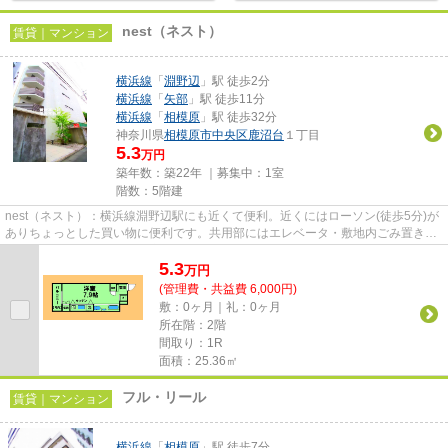
nest（ネスト）
賃貸｜マンション
横浜線
「
淵野辺
」駅 徒歩2分
横浜線
「
矢部
」駅 徒歩11分
横浜線
「
相模原
」駅 徒歩32分
神奈川県
相模原市中央区
鹿沼台
１丁目
5.3
万円
築年数：築22年 ｜募集中：
1室
階数：5階建
nest（ネスト）：横浜線淵野辺駅にも近くて便利。近くにはローソン(徒歩5分)が
ありちょっとした買い物に便利です。共用部にはエレベータ・敷地内ごみ置き場
などが揃っており、とても充...
5.3
万
円
(管理費・共益費 6,000円)
敷：0ヶ月｜礼：0ヶ月
所在階：2階
間取り：1R
面積：25.36㎡
フル・リール
賃貸｜マンション
横浜線
「
相模原
」駅 徒歩7分