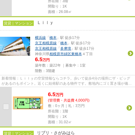
所在階：3階
間取り：1K
面積：26.08㎡
Ｌｉｌｙ
賃貸｜マンション
横浜線
「
橋本
」駅 徒歩17分
京王相模原線
「
橋本
」駅 徒歩17分
京王相模原線
「
多摩境
」駅 徒歩17分
神奈川県
相模原市緑区
東橋本
４丁目
6.5
万円
築年数：築22年 ｜募集中：
1室
階数：3階建
新着情報：Ｌｉｌｙの空室情報ならコチラ。歩いて徒歩4分の場所にザ・ビッグ
があるのもポイント。近くに始発駅のある物件です。敷地内にゴミ置き場が備え
付けられているので、遠くまで...
6.5
万
円
(管理費・共益費 4,000円)
敷：0ヶ月｜礼：3万円
所在階：1階
間取り：1K
面積：31.02㎡
リブリ・さがみはら
賃貸｜マンション