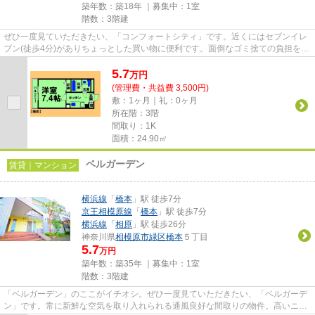
築年数：築18年 ｜募集中：
1室
階数：3階建
ぜひ一度見ていただきたい、「コンフォートシティ」です。近くにはセブンイレ
ブン(徒歩4分)がありちょっとした買い物に便利です。面倒なゴミ捨ての負担を軽
減させることができるのが敷...
5.7
万
円
(管理費・共益費 3,500円)
敷：1ヶ月｜礼：0ヶ月
所在階：3階
間取り：1K
面積：24.90㎡
ベルガーデン
賃貸｜マンション
横浜線
「
橋本
」駅 徒歩7分
京王相模原線
「
橋本
」駅 徒歩7分
横浜線
「
相原
」駅 徒歩26分
神奈川県
相模原市緑区
橋本
５丁目
5.7
万円
築年数：築35年 ｜募集中：
1室
階数：3階建
「ベルガーデン」のここがイチオシ。ぜひ一度見ていただきたい、「ベルガーデ
ン」です。常に新鮮な空気を取り入れられる通風良好な間取りの物件。高いニー