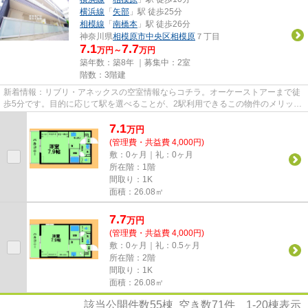
横浜線
「
矢部
」駅 徒歩25分
相模線
「
南橋本
」駅 徒歩26分
神奈川県
相模原市中央区
相模原
７丁目
7.1
7.7
万円～
万円
築年数：築8年 ｜募集中：
2室
階数：3階建
新着情報：リブリ・アネックスの空室情報ならコチラ。オーケーストアーまで徒
歩5分です。目的に応じて駅を選べることが、2駅利用できるこの物件のメリット
です。忙しい朝に遠くまでゴ...
7.1
万
円
(管理費・共益費 4,000円)
敷：0ヶ月｜礼：0ヶ月
所在階：1階
間取り：1K
面積：26.08㎡
7.7
万
円
(管理費・共益費 4,000円)
敷：0ヶ月｜礼：0.5ヶ月
所在階：2階
間取り：1K
面積：26.08㎡
該当公開件数
55
棟 空き数
71
件
1-20
棟表示