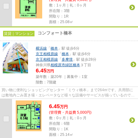
敷：1ヶ月｜礼：0ヶ月
所在階：3階
間取り：1R
面積：25.08㎡
コンフォート橋本
賃貸｜マンション
横浜線
「
橋本
」駅 徒歩6分
京王相模原線
「
橋本
」駅 徒歩6分
京王相模原線
「
多摩境
」駅 徒歩28分
神奈川県
相模原市緑区
橋本
３丁目
6.45
万円
築年数：築20年 ｜募集中：
1室
階数：7階建
買い物に便利なショッピングセンター「ミウィ橋本」まで264mです。共用部に
は敷地内ごみ置き場・エレベータなど様々な設備やサービスが揃っているので便
利です。こちらの物件はマンシ...
6.45
万
円
(管理費・共益費 5,000円)
敷：0ヶ月｜礼：0ヶ月
所在階：6階
間取り：1K
面積：25.14㎡