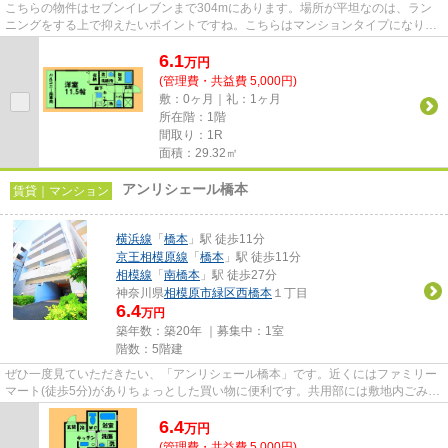
こちらの物件はセブンイレブンまで304mにあります。場所が平坦なのは、ラン
ニングをする上で抑えたいポイントですね。こちらはマンションタイプになりま
す。建物の共用部にゴミ置き場...
6.1
万
円
(管理費・共益費 5,000円)
敷：0ヶ月｜礼：1ヶ月
所在階：1階
間取り：1R
面積：29.32㎡
アンリシェール橋本
賃貸｜マンション
横浜線
「
橋本
」駅 徒歩11分
京王相模原線
「
橋本
」駅 徒歩11分
相模線
「
南橋本
」駅 徒歩27分
神奈川県
相模原市緑区
西橋本
１丁目
6.4
万円
築年数：築20年 ｜募集中：
1室
階数：5階建
ぜひ一度見ていただきたい、「アンリシェール橋本」です。近くにはファミリー
マート(徒歩5分)がありちょっとした買い物に便利です。共用部には敷地内ごみ置
き場・エレベータなどが揃っ...
6.4
万
円
(管理費・共益費 5,000円)