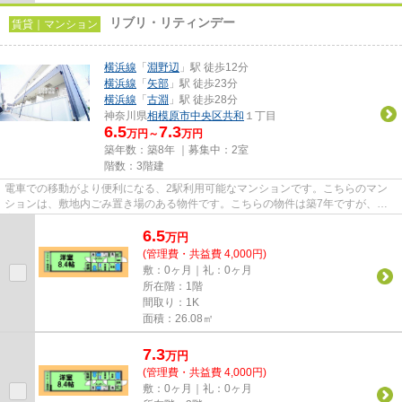
リブリ・リティンデー
賃貸｜マンション
横浜線
「
淵野辺
」駅 徒歩12分
横浜線
「
矢部
」駅 徒歩23分
横浜線
「
古淵
」駅 徒歩28分
神奈川県
相模原市中央区
共和
１丁目
6.5
7.3
万円～
万円
築年数：築8年 ｜募集中：
2室
階数：3階建
電車での移動がより便利になる、2駅利用可能なマンションです。こちらのマン
ションは、敷地内ごみ置き場のある物件です。こちらの物件は築7年ですが、充
実の設備が整っています。こち...
6.5
万
円
(管理費・共益費 4,000円)
敷：0ヶ月｜礼：0ヶ月
所在階：1階
間取り：1K
面積：26.08㎡
7.3
万
円
(管理費・共益費 4,000円)
敷：0ヶ月｜礼：0ヶ月