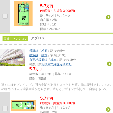
ズのある、駅徒歩7分の物件で...
5.7
万
円
(管理費・共益費 3,000円)
敷：0ヶ月｜礼：1ヶ月
所在階：2階
間取り：1K
面積：24.80㎡
アグロス
賃貸｜マンション
横浜線
「
相原
」駅 徒歩9分
横浜線
「
橋本
」駅 徒歩19分
京王相模原線
「
橋本
」駅 徒歩19分
神奈川県
相模原市緑区
元橋本町
5.7
万円
築年数：築17年 ｜募集中：
1室
階数：3階建
近くにはセブンイレブン(徒歩5分)がありちょっとした買い物に便利です。こちら
の物件には自走式駐車場があります。造りとデザインに関して、自信をもって情
報を提供できるマンションで...
5.7
万
円
(管理費・共益費 3,000円)
敷：0ヶ月｜礼：1ヶ月
所在階：2階