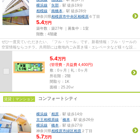
横浜線
「
矢部
」駅 徒歩19分
相模線
「
南橋本
」駅 徒歩28分
神奈川県
相模原市中央区
相模原
６丁目
5.4
万円
築年数：築27年 ｜募集中：
1室
階数：4階建
ぜひ一度見ていただきたい、「フル・リール」です。新着情報：フル・リールの
空室情報ならコチラ。共用部には敷地内ごみ置き場・エレベータなど様々な設備
やサービスが揃っているので...
5.4
万
円
(管理費・共益費 4,400円)
敷：0ヶ月｜礼：0ヶ月
所在階：2階
間取り：1K
面積：25.20㎡
コンフォートシティ
賃貸｜マンション
横浜線
「
相原
」駅 徒歩14分
京王相模原線
「
橋本
」駅 徒歩26分
横浜線
「
橋本
」駅 徒歩27分
神奈川県
相模原市緑区
相原
２丁目
5.7
万円