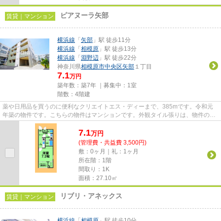
ピアヌーラ矢部
賃貸｜マンション
横浜線
「
矢部
」駅 徒歩11分
横浜線
「
相模原
」駅 徒歩13分
横浜線
「
淵野辺
」駅 徒歩22分
神奈川県
相模原市中央区
矢部
１丁目
7.1
万円
築年数：築7年 ｜募集中：
1室
階数：4階建
薬や日用品を買うのに便利なクリエイトエス・ディーまで、385mです。令和元
年築の物件です。こちらの物件はマンションです。外観タイル張りは、物件の個
性を引き出すことができます。...
7.1
万
円
(管理費・共益費 3,500円)
敷：0ヶ月｜礼：1ヶ月
所在階：1階
間取り：1K
面積：27.10㎡
リブリ・アネックス
賃貸｜マンション
横浜線
「
相模原
」駅 徒歩10分