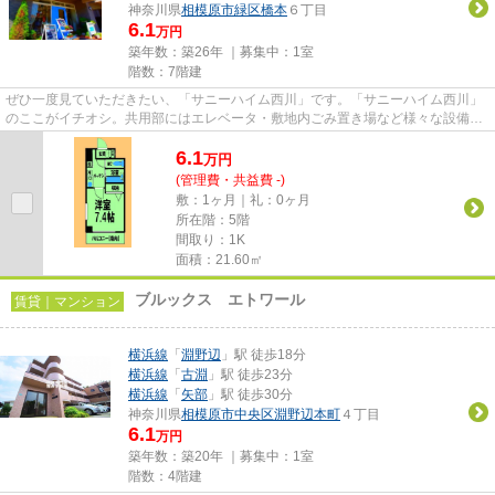
神奈川県
相模原市緑区
橋本
６丁目
6.1
万円
築年数：築26年 ｜募集中：
1室
階数：7階建
ぜひ一度見ていただきたい、「サニーハイム西川」です。「サニーハイム西川」
のここがイチオシ。共用部にはエレベータ・敷地内ごみ置き場など様々な設備や
サービスが揃っているので便...
6.1
万
円
(管理費・共益費 -)
敷：1ヶ月｜礼：0ヶ月
所在階：5階
間取り：1K
面積：21.60㎡
ブルックス エトワール
賃貸｜マンション
横浜線
「
淵野辺
」駅 徒歩18分
横浜線
「
古淵
」駅 徒歩23分
横浜線
「
矢部
」駅 徒歩30分
神奈川県
相模原市中央区
淵野辺本町
４丁目
6.1
万円
築年数：築20年 ｜募集中：
1室
階数：4階建