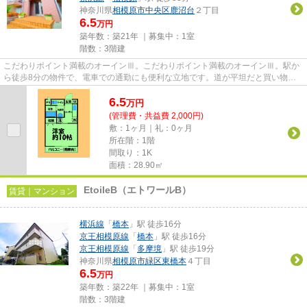
神奈川県
相模原市中央区
鹿沼台
２丁目
6.5
万円
築年数：築21年 ｜募集中：
1室
階数：3階建
こだわりポイント満載のオーインⅢ。こだわりポイント満載のオーインⅢ。駅か
ら徒歩8分の物件で、電車での通勤にも便利な立地です。道が平坦だと買い物も
快適にできますね。相模原市中央...
6.5
万
円
(管理費・共益費 2,000円)
敷：1ヶ月｜礼：0ヶ月
所在階：1階
間取り：1K
面積：28.90㎡
EtoileB（エトワールB）
賃貸｜マンション
横浜線
「
橋本
」駅 徒歩16分
京王相模原線
「
橋本
」駅 徒歩16分
京王相模原線
「
多摩境
」駅 徒歩19分
神奈川県
相模原市緑区
東橋本
４丁目
6.5
万円
築年数：築22年 ｜募集中：
1室
階数：3階建