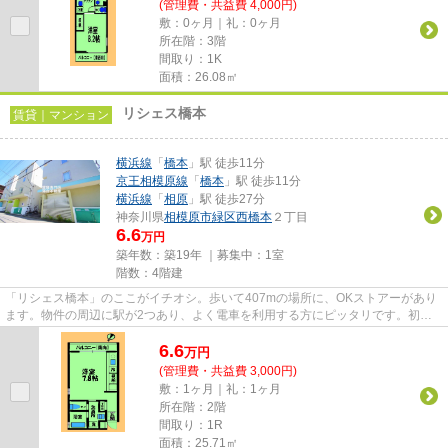
(管理費・共益費 4,000円)
敷：0ヶ月｜礼：0ヶ月
所在階：3階
間取り：1K
面積：26.08㎡
リシェス橋本
賃貸｜マンション
横浜線
「
橋本
」駅 徒歩11分
京王相模原線
「
橋本
」駅 徒歩11分
横浜線
「
相原
」駅 徒歩27分
神奈川県
相模原市緑区
西橋本
２丁目
6.6
万円
築年数：築19年 ｜募集中：
1室
階数：4階建
「リシェス橋本」のここがイチオシ。歩いて407mの場所に、OKストアーがあり
ます。物件の周辺に駅が2つあり、よく電車を利用する方にピッタリです。初期
費用はカードで決済いただけます...
6.6
万
円
(管理費・共益費 3,000円)
敷：1ヶ月｜礼：1ヶ月
所在階：2階
間取り：1R
面積：25.71㎡