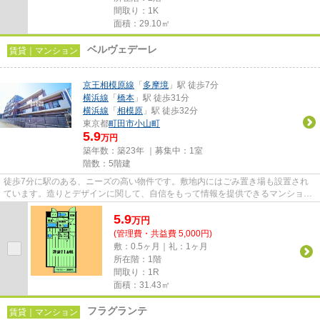
間取り：1K
面積：29.10㎡
ベルヴェデーレ
賃貸｜マンション
京王相模原線
「
多摩境
」駅 徒歩7分
横浜線
「
橋本
」駅 徒歩31分
横浜線
「
相模原
」駅 徒歩32分
東京都
町田市
小山町
5.9
万円
築年数：築23年 ｜募集中：
1室
階数：5階建
徒歩7分に駅のある、ニーズの高い物件です。敷地内にはごみ置き場も設置され
ています。造りとデザインに関して、自信をもって情報を提供できるマンション
です。防犯強化地域はあなたの...
5.9
万
円
(管理費・共益費 5,000円)
敷：0.5ヶ月｜礼：1ヶ月
所在階：1階
間取り：1R
面積：31.43㎡
フラグランテ
賃貸｜マンション