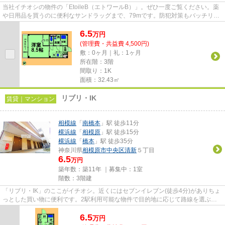
当社イチオシの物件の「EtoileB（エトワールB）」。ぜひ一度ご覧ください。薬
や日用品を買うのに便利なサンドラッグまで、79mです。防犯対策もバッチリな
マンションタイプの物件です。...
6.5
万
円
(管理費・共益費 4,500円)
敷：0ヶ月｜礼：1ヶ月
所在階：3階
間取り：1K
面積：32.43㎡
リブリ・IK
賃貸｜マンション
相模線
「
南橋本
」駅 徒歩11分
横浜線
「
相模原
」駅 徒歩15分
横浜線
「
橋本
」駅 徒歩35分
神奈川県
相模原市中央区
清新
５丁目
6.5
万円
築年数：築11年 ｜募集中：
1室
階数：3階建
「リブリ・IK」のここがイチオシ。近くにはセブンイレブン(徒歩4分)がありちょ
っとした買い物に便利です。2駅利用可能な物件で目的地に応じて路線を選ぶこ
とができます。造りとデザイ...
6.5
万
円