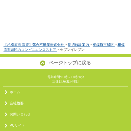
【相模原市 賃貸】落合不動産株式会社
>
周辺施設案内
>
相模原市緑区
>
相模
原市緑区のコンビニエンスストア
>
セブンイレブン
ページトップに戻る
営業時間:10時～17時30分
定休日:毎週水曜日
ホーム
会社概要
お問い合わせ
PCサイト