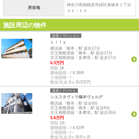
神奈川県相模原市緑区東橋本２丁目
所在地
３５－１４
施設周辺の物件
賃貸｜マンション
Ｌｉｌｙ
横浜線「橋本」駅 徒歩17分
京王相模原線「橋本」駅 徒歩17分
京王相模原線「多摩境」駅 徒歩17分
6.5万円
間取:
1K
建物面積:
- / 9.38坪
土地面積:
- / -
敷金/礼金:
0ヶ月/3万円
賃貸｜アパート
シエスタヴィラ橋本ヴェルデ
横浜線「橋本」駅 徒歩8分
京王相模原線「橋本」駅 徒歩8分
京王相模原線「多摩境」駅 徒歩26分
5.6万円
間取:
1R
建物面積:
- / 4.82坪
土地面積:
- / -
敷金/礼金:
0ヶ月/0ヶ月