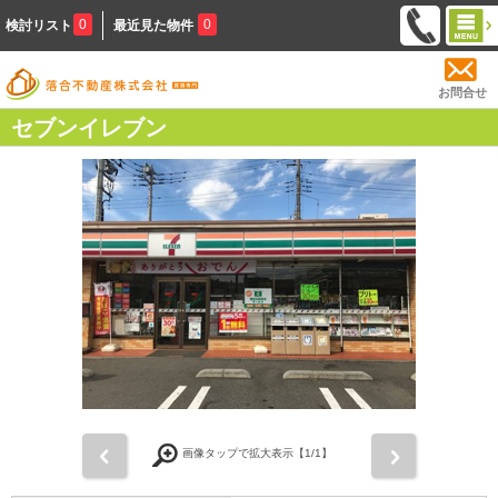
0
0
検討リスト
最近見た物件
お問合せ
セブンイレブン
前
次
画像タップで拡大表示【
1
/1】