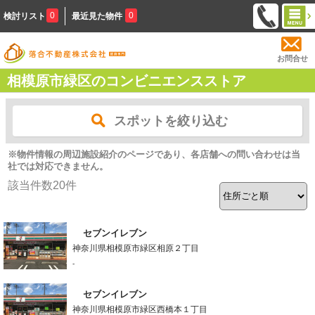
0
0
検討リスト
最近見た物件
お問合せ
相模原市緑区のコンビニエンスストア
スポットを絞り込む
※物件情報の周辺施設紹介のページであり、各店舗への問い合わせは当
社では対応できません。
該当件数
20
件
セブンイレブン
神奈川県相模原市緑区相原２丁目
-
セブンイレブン
神奈川県相模原市緑区西橋本１丁目