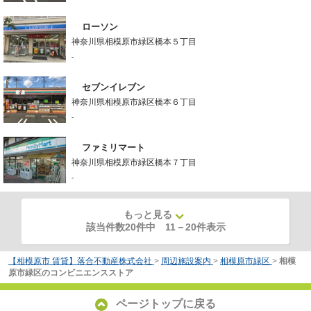
ローソン
神奈川県相模原市緑区橋本５丁目
-
セブンイレブン
神奈川県相模原市緑区橋本６丁目
-
ファミリマート
神奈川県相模原市緑区橋本７丁目
-
もっと見る
該当件数20件中
11
－
20
件表示
【相模原市 賃貸】落合不動産株式会社
>
周辺施設案内
>
相模原市緑区
>
相模
原市緑区のコンビニエンスストア
ページトップに戻る