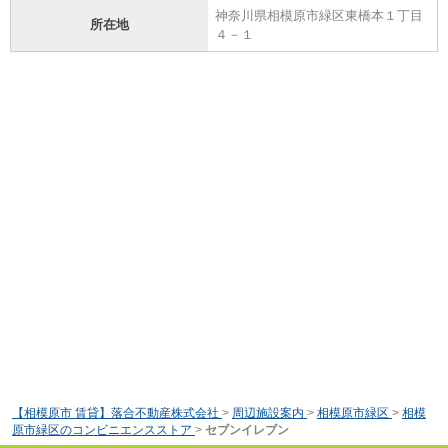
神奈川県相模原市緑区東橋本１丁目
所在地
４－１
【相模原市 賃貸】落合不動産株式会社
>
周辺施設案内
>
相模原市緑区
>
相模
原市緑区のコンビニエンスストア
>
セブンイレブン