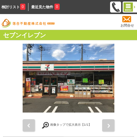
0
0
検討リスト
最近見た物件
お問合せ
セブンイレブン
前
次
画像タップで拡大表示【
1
/1】