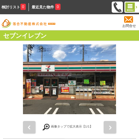
0
0
検討リスト
最近見た物件
お問合せ
セブンイレブン
前
次
画像タップで拡大表示【
1
/1】