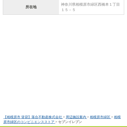
神奈川県相模原市緑区西橋本１丁目
所在地
１５－５
【相模原市 賃貸】落合不動産株式会社
>
周辺施設案内
>
相模原市緑区
>
相模
原市緑区のコンビニエンスストア
>
セブンイレブン