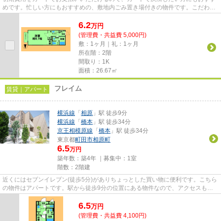
めです。忙しい方にもおすすめの、敷地内ごみ置き場付きの物件です。こだわり
条件、通風良好のシンプルな...
6.2
万
円
(管理費・共益費 5,000円)
敷：1ヶ月｜礼：1ヶ月
所在階：2階
間取り：1K
面積：26.67㎡
フレイム
賃貸｜アパート
横浜線
「
相原
」駅 徒歩9分
横浜線
「
橋本
」駅 徒歩34分
京王相模原線
「
橋本
」駅 徒歩34分
東京都
町田市
相原町
6.5
万円
築年数：築4年 ｜募集中：
1室
階数：2階建
近くにはセブンイレブン(徒歩5分)がありちょっとした買い物に便利です。こちら
の物件はアパートです。駅から徒歩9分の位置にある物件なので、アクセスも良
好です。令和4年に建設された...
6.5
万
円
(管理費・共益費 4,100円)