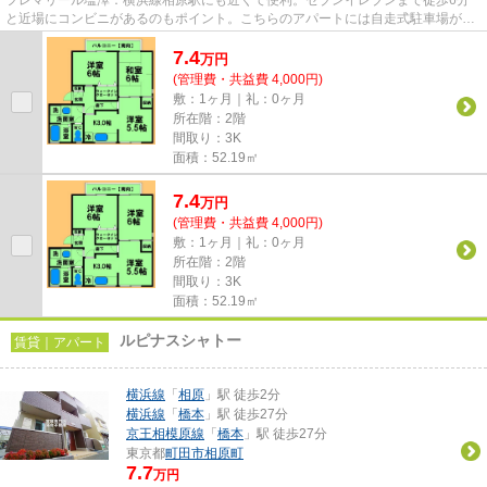
と近場にコンビニがあるのもポイント。こちらのアパートには自走式駐車場があ
ります。忙しい方にも好評の敷...
7.4
万
円
(管理費・共益費 4,000円)
敷：1ヶ月｜礼：0ヶ月
所在階：2階
間取り：3K
面積：52.19㎡
7.4
万
円
(管理費・共益費 4,000円)
敷：1ヶ月｜礼：0ヶ月
所在階：2階
間取り：3K
面積：52.19㎡
ルピナスシャトー
賃貸｜アパート
横浜線
「
相原
」駅 徒歩2分
横浜線
「
橋本
」駅 徒歩27分
京王相模原線
「
橋本
」駅 徒歩27分
東京都
町田市
相原町
7.7
万円