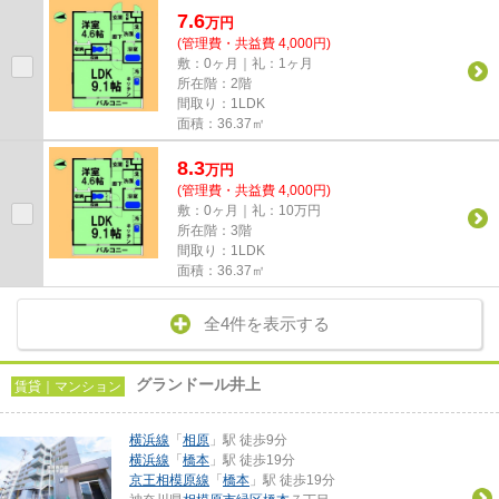
7.6
万
円
(管理費・共益費 4,000円)
敷：0ヶ月｜礼：1ヶ月
所在階：2階
間取り：1LDK
面積：36.37㎡
8.3
万
円
(管理費・共益費 4,000円)
敷：0ヶ月｜礼：10万円
所在階：3階
間取り：1LDK
面積：36.37㎡
全4件を表示する
グランドール井上
賃貸｜マンション
横浜線
「
相原
」駅 徒歩9分
横浜線
「
橋本
」駅 徒歩19分
京王相模原線
「
橋本
」駅 徒歩19分