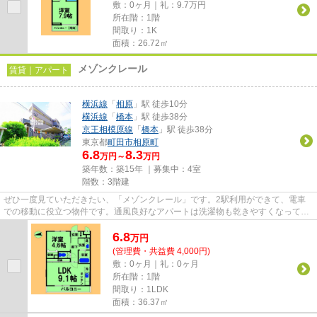
敷：0ヶ月｜礼：9.7万円
所在階：1階
間取り：1K
面積：26.72㎡
メゾンクレール
賃貸｜アパート
横浜線
「
相原
」駅 徒歩10分
横浜線
「
橋本
」駅 徒歩38分
京王相模原線
「
橋本
」駅 徒歩38分
東京都
町田市
相原町
6.8
8.3
万円～
万円
築年数：築15年 ｜募集中：
4室
階数：3階建
ぜひ一度見ていただきたい、「メゾンクレール」です。2駅利用ができて、電車
での移動に役立つ物件です。通風良好なアパートは洗濯物も乾きやすくなってい
ます。こちらは自走式駐車場付...
6.8
万
円
(管理費・共益費 4,000円)
敷：0ヶ月｜礼：0ヶ月
所在階：1階
間取り：1LDK
面積：36.37㎡