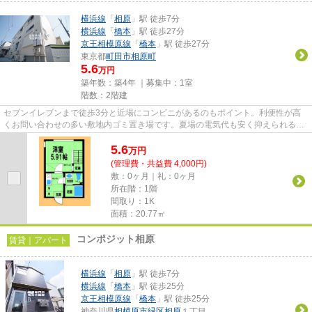
横浜線
「
相原
」駅 徒歩7分
横浜線
「
橋本
」駅 徒歩27分
京王相模原線
「
橋本
」駅 徒歩27分
東京都
町田市
相原町
5.6
万円
築年数：築4年 ｜募集中：
1室
階数：2階建
セブンイレブンまで徒歩3分と近場にコンビニがあるのもポイント。利便性が高
くお問い合わせの多い敷地内ゴミ置き場です。夏場の電気代も安く抑えられる通
風良好で快適な物件です。駅ま...
5.6
万
円
(管理費・共益費 4,000円)
敷：0ヶ月｜礼：0ヶ月
所在階：1階
間取り：1K
面積：20.77㎡
コンポジット相原
賃貸｜アパート
横浜線
「
相原
」駅 徒歩7分
横浜線
「
橋本
」駅 徒歩25分
京王相模原線
「
橋本
」駅 徒歩25分
神奈川県
相模原市緑区
相原
１丁目