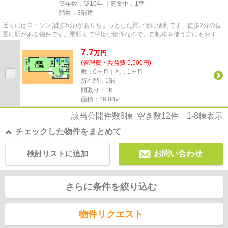
築年数：築10年 ｜募集中：
1室
階数：3階建
近くにはローソン(徒歩5分)がありちょっとした買い物に便利です。徒歩2分の位
置に駅がある物件です。乗駅まで平坦な物件なので、自転車を使う方にもおすす
めです。外観タイル張りは、...
7.7
万
円
(管理費・共益費 5,500円)
敷：0ヶ月｜礼：1ヶ月
所在階：1階
間取り：1K
面積：26.08㎡
該当公開件数
8
棟 空き数
12
件
1-8
棟表示
チェックした物件をまとめて
検討リストに追加
お問い合わせ
さらに条件を絞り込む
物件リクエスト