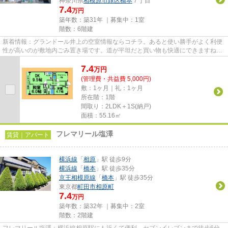
神奈川県
相模原市緑区
橋本
７丁目
7.4
万円
築年数：築31年 ｜募集中：
1室
階数：6階建
新着情報：グランドール井上の空室情報ならコチラ。あると使い勝手がよく利便
性が高いのが敷地内ごみ置き場です。道が平坦だと買い物も快適にできますね。
近くに2駅ある、アクセスが良...
7.4
万
円
(管理費・共益費 5,000円)
敷：1ヶ月｜礼：1ヶ月
所在階：1階
間取り：2LDK＋1S(納戸)
面積：55.16㎡
フレマリール塩澤
賃貸｜アパート
横浜線
「
相原
」駅 徒歩9分
横浜線
「
橋本
」駅 徒歩35分
京王相模原線
「
橋本
」駅 徒歩35分
東京都
町田市
相原町
7.4
万円
築年数：築32年 ｜募集中：
2室
階数：2階建
フレマリール塩澤：横浜線相原駅にも近くて便利。セブンイレブンまで徒歩6分