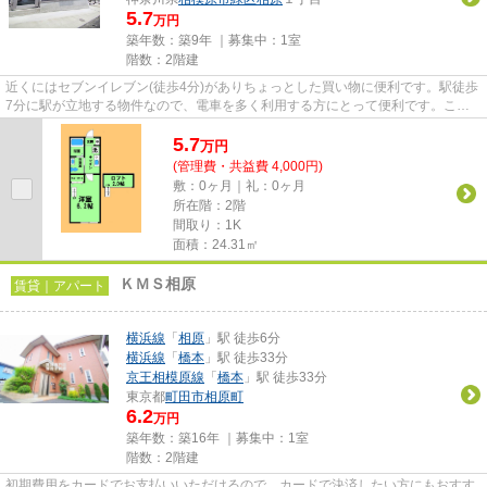
5.7
万円
築年数：築9年 ｜募集中：
1室
階数：2階建
近くにはセブンイレブン(徒歩4分)がありちょっとした買い物に便利です。駅徒歩
7分に駅が立地する物件なので、電車を多く利用する方にとって便利です。こち
らの物件はアパートです。築9...
5.7
万
円
(管理費・共益費 4,000円)
敷：0ヶ月｜礼：0ヶ月
所在階：2階
間取り：1K
面積：24.31㎡
ＫＭＳ相原
賃貸｜アパート
横浜線
「
相原
」駅 徒歩6分
横浜線
「
橋本
」駅 徒歩33分
京王相模原線
「
橋本
」駅 徒歩33分
東京都
町田市
相原町
6.2
万円
築年数：築16年 ｜募集中：
1室
階数：2階建
初期費用をカードでお支払いいただけるので、カードで決済したい方にもおすす