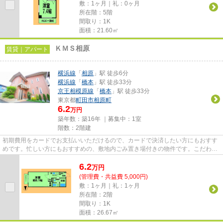
敷：1ヶ月｜礼：0ヶ月
所在階：5階
間取り：1K
面積：21.60㎡
ＫＭＳ相原
賃貸｜アパート
横浜線
「
相原
」駅 徒歩6分
横浜線
「
橋本
」駅 徒歩33分
京王相模原線
「
橋本
」駅 徒歩33分
東京都
町田市
相原町
6.2
万円
築年数：築16年 ｜募集中：
1室
階数：2階建
初期費用をカードでお支払いいただけるので、カードで決済したい方にもおすす
めです。忙しい方にもおすすめの、敷地内ごみ置き場付きの物件です。こだわり
条件、通風良好のシンプルな...
6.2
万
円
(管理費・共益費 5,000円)
敷：1ヶ月｜礼：1ヶ月
所在階：2階
間取り：1K
面積：26.67㎡