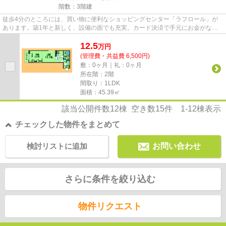
階数：3階建
徒歩4分のところには、買い物に便利なショッピングセンター「ラフロール」が
あります。築1年と新しく、設備の面でも充実。カード決済で手元にお金がなく
ても初期費用や家賃支払いがで...
12.5
万
円
(管理費・共益費 6,500円)
敷：0ヶ月｜礼：0ヶ月
所在階：2階
間取り：1LDK
面積：45.39㎡
該当公開件数
12
棟 空き数
15
件
1-12
棟表示
チェックした物件をまとめて
検討リストに追加
お問い合わせ
さらに条件を絞り込む
物件リクエスト