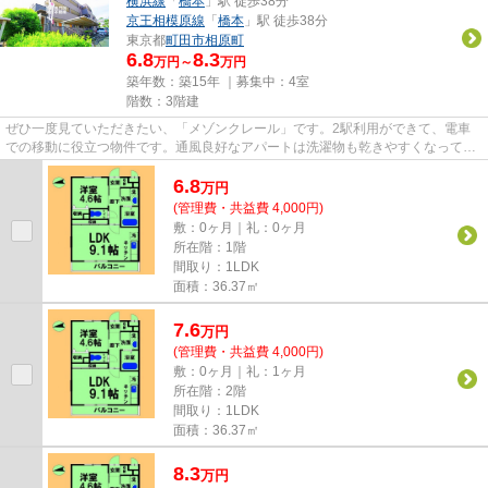
横浜線
「
橋本
」駅 徒歩38分
京王相模原線
「
橋本
」駅 徒歩38分
東京都
町田市
相原町
6.8
8.3
万円～
万円
築年数：築15年 ｜募集中：
4室
階数：3階建
ぜひ一度見ていただきたい、「メゾンクレール」です。2駅利用ができて、電車
での移動に役立つ物件です。通風良好なアパートは洗濯物も乾きやすくなってい
ます。こちらは自走式駐車場付...
6.8
万
円
(管理費・共益費 4,000円)
敷：0ヶ月｜礼：0ヶ月
所在階：1階
間取り：1LDK
面積：36.37㎡
7.6
万
円
(管理費・共益費 4,000円)
敷：0ヶ月｜礼：1ヶ月
所在階：2階
間取り：1LDK
面積：36.37㎡
8.3
万
円