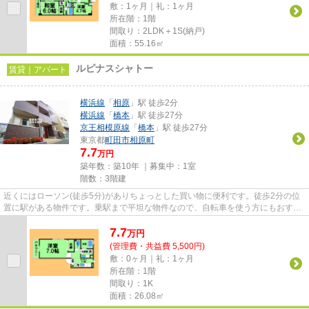
敷：1ヶ月｜礼：1ヶ月
所在階：1階
間取り：2LDK＋1S(納戸)
面積：55.16㎡
ルピナスシャトー
賃貸｜アパート
横浜線
「
相原
」駅 徒歩2分
横浜線
「
橋本
」駅 徒歩27分
京王相模原線
「
橋本
」駅 徒歩27分
東京都
町田市
相原町
7.7
万円
築年数：築10年 ｜募集中：
1室
階数：3階建
近くにはローソン(徒歩5分)がありちょっとした買い物に便利です。徒歩2分の位
置に駅がある物件です。乗駅まで平坦な物件なので、自転車を使う方にもおすす
めです。外観タイル張りは、...
7.7
万
円
(管理費・共益費 5,500円)
敷：0ヶ月｜礼：1ヶ月
所在階：1階
間取り：1K
面積：26.08㎡