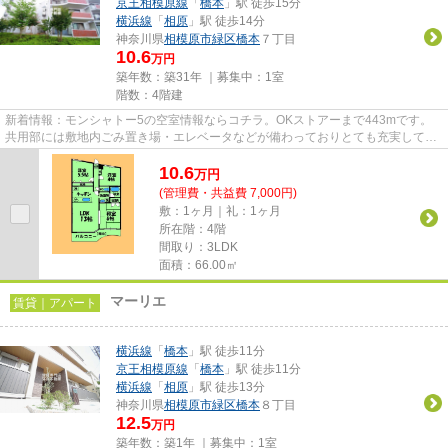
京王相模原線
「
橋本
」駅 徒歩15分
横浜線
「
相原
」駅 徒歩14分
神奈川県
相模原市緑区
橋本
７丁目
10.6
万円
築年数：築31年 ｜募集中：
1室
階数：4階建
新着情報：モンシャトー5の空室情報ならコチラ。OKストアーまで443mです。
共用部には敷地内ごみ置き場・エレベータなどが備わっておりとても充実してい
ます。好評の駅近物件で、徒歩15...
10.6
万
円
(管理費・共益費 7,000円)
敷：1ヶ月｜礼：1ヶ月
所在階：4階
間取り：3LDK
面積：66.00㎡
マーリエ
賃貸｜アパート
横浜線
「
橋本
」駅 徒歩11分
京王相模原線
「
橋本
」駅 徒歩11分
横浜線
「
相原
」駅 徒歩13分
神奈川県
相模原市緑区
橋本
８丁目
12.5
万円
築年数：築1年 ｜募集中：
1室