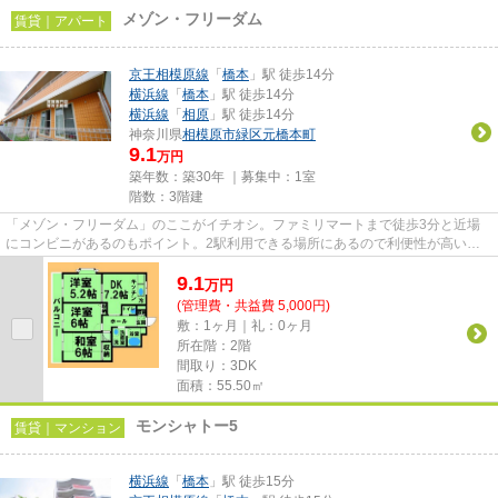
メゾン・フリーダム
賃貸｜アパート
京王相模原線
「
橋本
」駅 徒歩14分
横浜線
「
橋本
」駅 徒歩14分
横浜線
「
相原
」駅 徒歩14分
神奈川県
相模原市緑区
元橋本町
9.1
万円
築年数：築30年 ｜募集中：
1室
階数：3階建
「メゾン・フリーダム」のここがイチオシ。ファミリマートまで徒歩3分と近場
にコンビニがあるのもポイント。2駅利用できる場所にあるので利便性が高いで
す。こちらの物件はアパートで...
9.1
万
円
(管理費・共益費 5,000円)
敷：1ヶ月｜礼：0ヶ月
所在階：2階
間取り：3DK
面積：55.50㎡
モンシャトー5
賃貸｜マンション
横浜線
「
橋本
」駅 徒歩15分