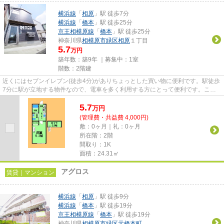
横浜線
「
相原
」駅 徒歩7分
横浜線
「
橋本
」駅 徒歩25分
京王相模原線
「
橋本
」駅 徒歩25分
神奈川県
相模原市緑区
相原
１丁目
5.7
万円
築年数：築9年 ｜募集中：
1室
階数：2階建
近くにはセブンイレブン(徒歩4分)がありちょっとした買い物に便利です。駅徒歩
7分に駅が立地する物件なので、電車を多く利用する方にとって便利です。こち
らの物件はアパートです。築9...
5.7
万
円
(管理費・共益費 4,000円)
敷：0ヶ月｜礼：0ヶ月
所在階：2階
間取り：1K
面積：24.31㎡
アグロス
賃貸｜マンション
横浜線
「
相原
」駅 徒歩9分
横浜線
「
橋本
」駅 徒歩19分
京王相模原線
「
橋本
」駅 徒歩19分
神奈川県
相模原市緑区
元橋本町