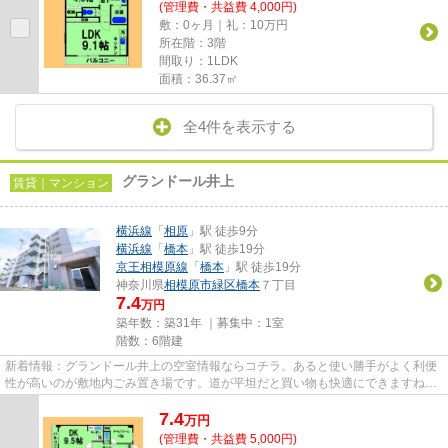
(管理費・共益費 4,000円)
敷：0ヶ月｜礼：10万円
所在階：3階
間取り：1LDK
面積：36.37㎡
全4件を表示する
グランドール井上
賃貸｜マンション
横浜線
「
相原
」駅 徒歩9分
横浜線
「
橋本
」駅 徒歩19分
京王相模原線
「
橋本
」駅 徒歩19分
神奈川県
相模原市緑区
橋本
７丁目
7.4
万円
築年数：築31年 ｜募集中：
1室
階数：6階建
新着情報：グランドール井上の空室情報ならコチラ。あると使い勝手がよく利便
性が高いのが敷地内ごみ置き場です。道が平坦だと買い物も快適にできますね。
近くに2駅ある、アクセスが良...
7.4
万
円
(管理費・共益費 5,000円)