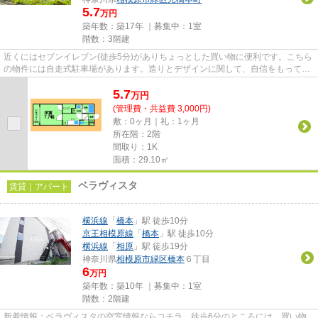
5.7
万円
築年数：築17年 ｜募集中：
1室
階数：3階建
近くにはセブンイレブン(徒歩5分)がありちょっとした買い物に便利です。こちら
の物件には自走式駐車場があります。造りとデザインに関して、自信をもって情
報を提供できるマンションで...
5.7
万
円
(管理費・共益費 3,000円)
敷：0ヶ月｜礼：1ヶ月
所在階：2階
間取り：1K
面積：29.10㎡
ベラヴィスタ
賃貸｜アパート
横浜線
「
橋本
」駅 徒歩10分
京王相模原線
「
橋本
」駅 徒歩10分
横浜線
「
相原
」駅 徒歩19分
神奈川県
相模原市緑区
橋本
６丁目
6
万円
築年数：築10年 ｜募集中：
1室
階数：2階建
新着情報：ベラヴィスタの空室情報ならコチラ。徒歩6分のところには、買い物