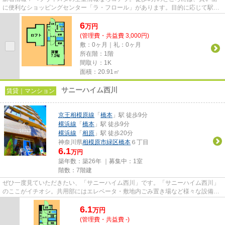
に便利なショッピングセンター「ラ・フロール」があります。目的に応じて駅を
選べることが、2駅利用できる...
6
万
円
(管理費・共益費 3,000円)
敷：0ヶ月｜礼：0ヶ月
所在階：1階
間取り：1K
面積：20.91㎡
サニーハイム西川
賃貸｜マンション
京王相模原線
「
橋本
」駅 徒歩9分
横浜線
「
橋本
」駅 徒歩9分
横浜線
「
相原
」駅 徒歩20分
神奈川県
相模原市緑区
橋本
６丁目
6.1
万円
築年数：築26年 ｜募集中：
1室
階数：7階建
ぜひ一度見ていただきたい、「サニーハイム西川」です。「サニーハイム西川」
のここがイチオシ。共用部にはエレベータ・敷地内ごみ置き場など様々な設備や
サービスが揃っているので便...
6.1
万
円
(管理費・共益費 -)