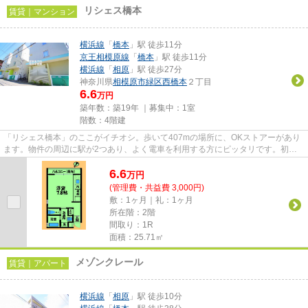
リシェス橋本
賃貸｜マンション
横浜線
「
橋本
」駅 徒歩11分
京王相模原線
「
橋本
」駅 徒歩11分
横浜線
「
相原
」駅 徒歩27分
神奈川県
相模原市緑区
西橋本
２丁目
6.6
万円
築年数：築19年 ｜募集中：
1室
階数：4階建
「リシェス橋本」のここがイチオシ。歩いて407mの場所に、OKストアーがあり
ます。物件の周辺に駅が2つあり、よく電車を利用する方にピッタリです。初期
費用はカードで決済いただけます...
6.6
万
円
(管理費・共益費 3,000円)
敷：1ヶ月｜礼：1ヶ月
所在階：2階
間取り：1R
面積：25.71㎡
メゾンクレール
賃貸｜アパート
横浜線
「
相原
」駅 徒歩10分