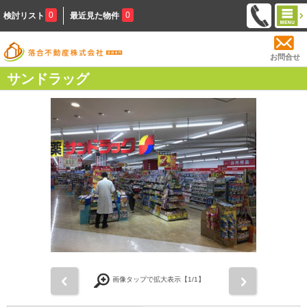
0
0
検討リスト
最近見た物件
お問合せ
サンドラッグ
前
次
画像タップで拡大表示【
1
/1】