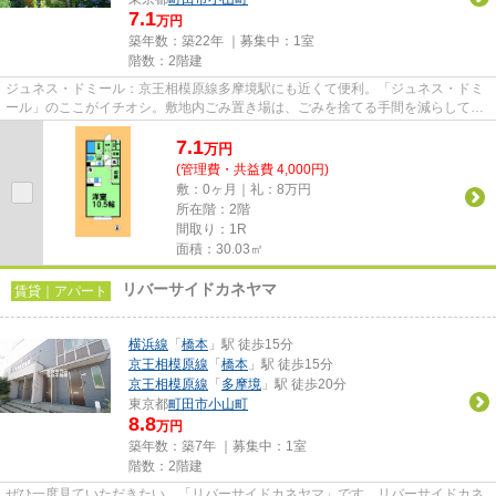
7.1
万円
築年数：築22年 ｜募集中：
1室
階数：2階建
ジュネス・ドミール：京王相模原線多摩境駅にも近くて便利。「ジュネス・ドミ
ール」のここがイチオシ。敷地内ごみ置き場は、ごみを捨てる手間を減らしてく
れます。洗濯物も自然乾燥で...
7.1
万
円
(管理費・共益費 4,000円)
敷：0ヶ月｜礼：8万円
所在階：2階
間取り：1R
面積：30.03㎡
リバーサイドカネヤマ
賃貸｜アパート
横浜線
「
橋本
」駅 徒歩15分
京王相模原線
「
橋本
」駅 徒歩15分
京王相模原線
「
多摩境
」駅 徒歩20分
東京都
町田市
小山町
8.8
万円
築年数：築7年 ｜募集中：
1室
階数：2階建
ぜひ一度見ていただきたい、「リバーサイドカネヤマ」です。リバーサイドカネ