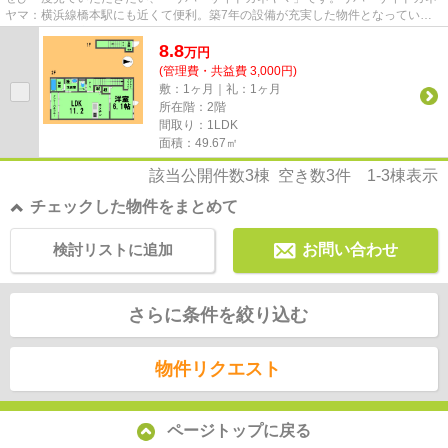
ヤマ：横浜線橋本駅にも近くて便利。築7年の設備が充実した物件となっていま
す。行く先に応じて経路を選べ...
8.8
万
円
(管理費・共益費 3,000円)
敷：1ヶ月｜礼：1ヶ月
所在階：2階
間取り：1LDK
面積：49.67㎡
該当公開件数
3
棟 空き数
3
件
1-3
棟表示
チェックした物件をまとめて
検討リストに追加
お問い合わせ
さらに条件を絞り込む
物件リクエスト
ページトップに戻る