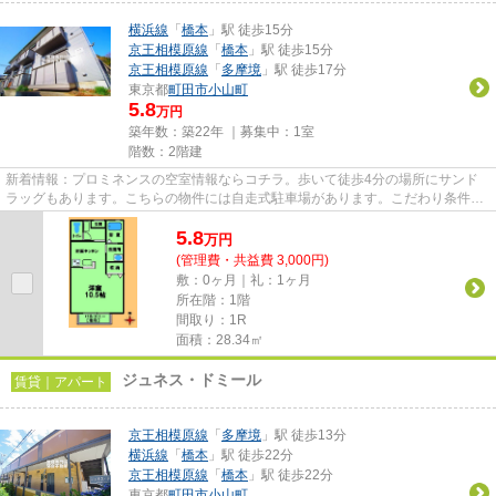
横浜線
「
橋本
」駅 徒歩15分
京王相模原線
「
橋本
」駅 徒歩15分
京王相模原線
「
多摩境
」駅 徒歩17分
東京都
町田市
小山町
5.8
万円
築年数：築22年 ｜募集中：
1室
階数：2階建
新着情報：プロミネンスの空室情報ならコチラ。歩いて徒歩4分の場所にサンド
ラッグもあります。こちらの物件には自走式駐車場があります。こだわり条件、
通風良好のシンプルな作りの物...
5.8
万
円
(管理費・共益費 3,000円)
敷：0ヶ月｜礼：1ヶ月
所在階：1階
間取り：1R
面積：28.34㎡
ジュネス・ドミール
賃貸｜アパート
京王相模原線
「
多摩境
」駅 徒歩13分
横浜線
「
橋本
」駅 徒歩22分
京王相模原線
「
橋本
」駅 徒歩22分
東京都
町田市
小山町