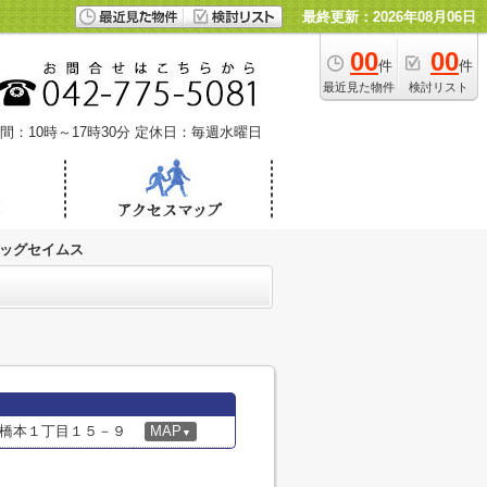
最終更新：2026年08月06日
00
00
件
件
最近見た物件
検討リスト
間：10時～17時30分
定休日：毎週水曜日
ッグセイムス
橋本１丁目１５－９
MAP
▼