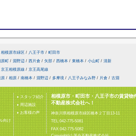
相模原市緑区
/
八王子市
/
町田市
相原町
/
淵野辺
/
西片倉
/
矢部
/
西橋本
/
東橋本
/
小山町
/
清新
京王相模原線
/
京王高尾線
模原
/
相原
/
南橋本
/
淵野辺
/
多摩境
/
八王子みなみ野
/
片倉
/
古淵
相模原市・町田市・八王子市の賃貸物
スタッフ紹介
不動産株式会社へ！
周辺施設
お客様の声
神奈川県相模原市緑区橋本２丁目13-11
ル向け
TEL:042-775-5081
FAX:042-775-5082
Copyright(c) 落合不動産株式会社