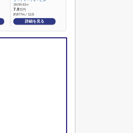
サーティーフォービル
1K/34.63㎡
7.9
万円
約877m／11分
詳細を見る