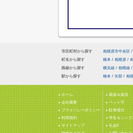
市区町村から探す
相模原市中央区
/
町名から探す
橋本
/
相模原
/
路線から探す
横浜線
/
相模線
/
駅から探す
橋本
/
矢部
/
相
ホーム
新築＆築浅
会社概要
ペット可
プライバシーポリシー
駐車場付
利用規約
学生＆シング
サイトマップ
礼金0