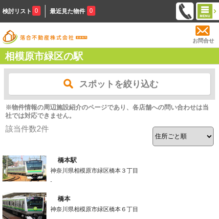
0
0
検討リスト
最近見た物件
お問合せ
相模原市緑区の駅
スポットを絞り込む
※物件情報の周辺施設紹介のページであり、各店舗への問い合わせは当
社では対応できません。
該当件数
2
件
橋本駅
神奈川県相模原市緑区橋本３丁目
-
橋本
神奈川県相模原市緑区橋本６丁目