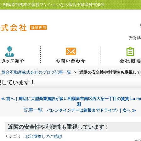
｜相模原市橋本の賃貸マンションなら落合不動産株式会社
営業時
落合不動産株式会社のブログ記事一覧
>
近隣の安全性や利便性も重視して
視しています！
≪ 前へ｜周辺に大型商業施設が多い相模原市南区西大沼一丁目の賃貸 La mia 
淵
記事一覧
バレンタインデーは箱根までドライブ♪｜次へ ≫
近隣の安全性や利便性も重視しています！
カテゴリ：
お部屋探しのご感想