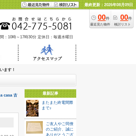
最終更新：2026年08月09日
00
00
件
件
最近見た物件
検討リスト
間：10時～17時30分
定休日：毎週水曜日
います！
最新記事
casa 古
またまた終電間際
まで♪
ご友人やご同僚
のご紹介、誠に
ありがとうござ