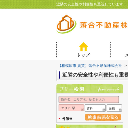
近隣の安全性や利便性も重視しています！
【相模原市 賃貸】落合不動産株式会社
>
近隣の安全性や利便性も重
エリア| 駅
賃料
面積
-
件該当