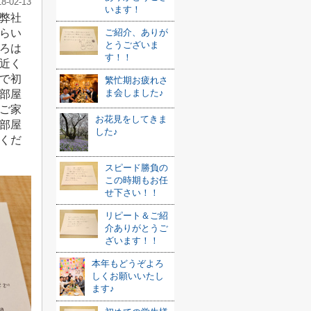
18-02-13
います！
弊社
らい
ご紹介、ありが
とうございま
ろは
す！！
近く
で初
繁忙期お疲れさ
ま会しました♪
部屋
ご家
お花見をしてきま
部屋
した♪
くだ
スピード勝負の
この時期もお任
せ下さい！！
リピート＆ご紹
介ありがとうご
ざいます！！
本年もどうぞよろ
しくお願いいたし
ます♪