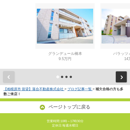
グランデュール橋本
パラッツ
9.5万円
14
【相模原市 賃貸】落合不動産株式会社
>
ブログ記事一覧
>
補欠合格の方も多
数ご来店！
ページトップに戻る
営業時間:10時～17時30分
定休日:毎週水曜日