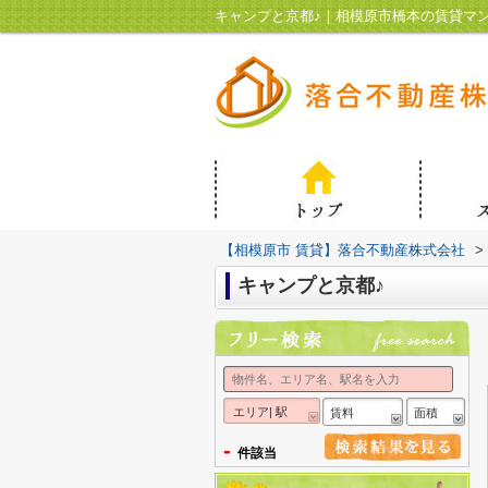
キャンプと京都♪｜相模原市橋本の賃貸マ
【相模原市 賃貸】落合不動産株式会社
>
キャンプと京都♪
エリア| 駅
賃料
面積
-
件該当