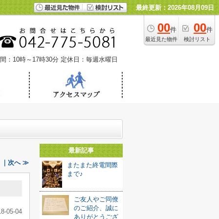
最終更新：2026年08月09日
00
00
件
件
最近見た物件
検討リスト
間：10時～17時30分
定休日：毎週水曜日
最新記事
｜次へ ≫
またまた終電間際
まで♪
ご友人やご同僚
のご紹介、誠に
18-05-04
ありがとうござ