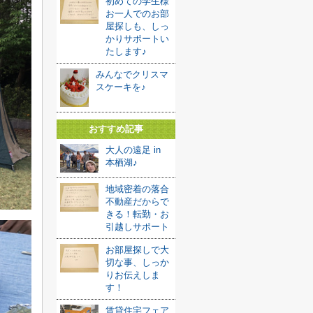
初めての学生様
お一人でのお部
屋探しも、しっ
かりサポートい
たします♪
みんなでクリスマ
スケーキを♪
おすすめ記事
大人の遠足 in
本栖湖♪
地域密着の落合
不動産だからで
きる！転勤・お
引越しサポート
お部屋探しで大
切な事、しっか
りお伝えしま
す！
賃貸住宅フェア