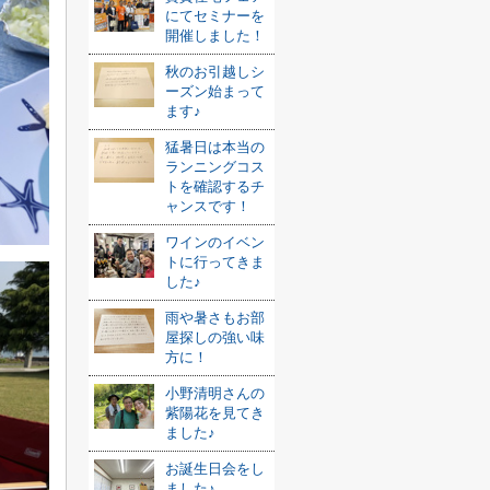
にてセミナーを
開催しました！
秋のお引越しシ
ーズン始まって
ます♪
猛暑日は本当の
ランニングコス
トを確認するチ
ャンスです！
ワインのイベン
トに行ってきま
した♪
雨や暑さもお部
屋探しの強い味
方に！
小野清明さんの
紫陽花を見てき
ました♪
お誕生日会をし
ました♪