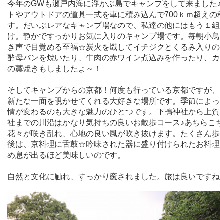
今年のGWも瀬戸内海に浮かぶ島でキャンプをして来ました
トやアウトドアの道具一式を車に積み込んで700ｋｍ超えの
す。だいぶレアなキャンプ場なので、私達の他にはもう１組
け。静かですっかりお気に入りのキャンプ場です。毎朝小鳥
き声で目覚める至福☆炭火を熾してイチジクとくるみ入りの
酵母パンを焼いたり、牛肉の赤ワイン煮込みを作ったり、カ
の藁焼きもしましたよ～！
そしてキャンプからの京都！何度も行っている京都ですが、
新たな一面を覗かせてくれる大好きな場所です。季節によっ
情が変わるのも大きな魅力のひとつです。下鴨神社から上賀
社までの川沿はかなり気持ちの良いお散歩コース♪あちらこ
花々が咲き乱れ、心地の良い風が吹き抜けます。たくさん歩
後は、京料理に舌鼓☆吟味された器に盛り付けられたお料理
め息が出るほど美味しいのです。
自然と文化に触れ、すっかり癒されました。旅は良いですね