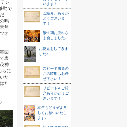
♪テン
います！
移動で
ご紹介、ありが
だ
とうございま
の鳴
す！！
天然
繁忙期お疲れさ
ツオ
ま会しました♪
お花見をしてきま
毎回
した♪
て表
茂神
スピード勝負の
ちらに
この時期もお任
いた
せ下さい！！
はた
リピート＆ご紹
介ありがとうご
ざいます！！
♪
本年もどうぞよろ
しくお願いいたし
ます♪