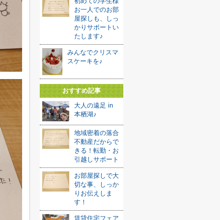
初めての学生様
お一人でのお部
屋探しも、しっ
かりサポートい
たします♪
みんなでクリスマ
スケーキを♪
おすすめ記事
大人の遠足 in
本栖湖♪
地域密着の落合
不動産だからで
きる！転勤・お
引越しサポート
お部屋探しで大
切な事、しっか
りお伝えしま
す！
賃貸住宅フェア