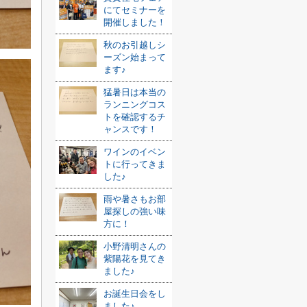
にてセミナーを
開催しました！
秋のお引越しシ
ーズン始まって
ます♪
猛暑日は本当の
ランニングコス
トを確認するチ
ャンスです！
ワインのイベン
トに行ってきま
した♪
雨や暑さもお部
屋探しの強い味
方に！
小野清明さんの
紫陽花を見てき
ました♪
お誕生日会をし
ました♪