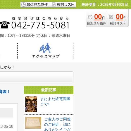
最終更新：2026年08月08日
00
00
件
件
最近見た物件
検討リスト
間：10時～17時30分
定休日：毎週水曜日
しから！
最新記事
育園！
またまた終電間際
まで♪
ご友人やご同僚
のご紹介、誠に
18-05-18
ありがとうござ