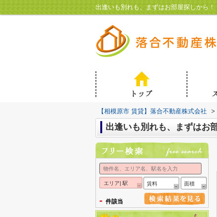
出逢いも別れも、まずはお部屋探しから！
【相模原市 賃貸】落合不動産株式会社
>
出逢いも別れも、まずはお
エリア| 駅
賃料
面積
-
件該当