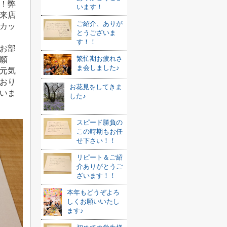
！弊
います！
来店
ご紹介、ありが
カッ
とうございま
す！！
お部
繁忙期お疲れさ
願
ま会しました♪
元気
おり
お花見をしてきま
いま
した♪
スピード勝負の
この時期もお任
せ下さい！！
リピート＆ご紹
介ありがとうご
ざいます！！
本年もどうぞよろ
しくお願いいたし
ます♪