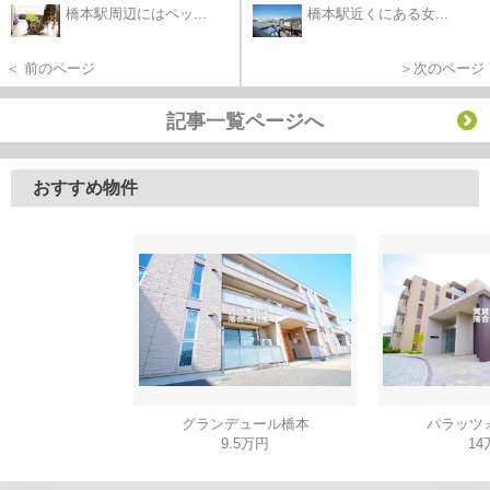
橋本駅周辺にはペッ...
橋本駅近くにある女...
＜ 前のページ
＞次のページ
記事一覧ページへ
おすすめ物件
グランデュール橋本
パラッツ
9.5万円
14