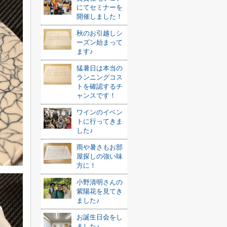
にてセミナーを
開催しました！
秋のお引越しシ
ーズン始まって
ます♪
猛暑日は本当の
ランニングコス
トを確認するチ
ャンスです！
ワインのイベン
トに行ってきま
した♪
雨や暑さもお部
屋探しの強い味
方に！
小野清明さんの
紫陽花を見てき
ました♪
お誕生日会をし
ました♪