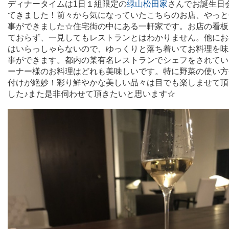
ディナータイムは1日１組限定の
緑山松田
家
さんでお誕生日
てきました！前々から気になっていたこちらのお店、やっと
事ができました☆住宅街の中にある一軒家です。お店の看板
ておらず、一見してもレストランとはわかりません。他にお
はいらっしゃらないので、ゆっくりと落ち着いてお料理を味
事ができます。都内の某有名レストランでシェフをされてい
ーナー様のお料理はどれも美味しいです。特に野菜の使い方
付けが絶妙！彩り鮮やかな美しい品々は目でも楽しませて頂
した♪また是非伺わせて頂きたいと思います☆