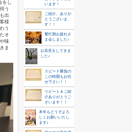
会をし
います！
伺う
ご紹介、ありが
も出
とうございま
客様
す！！
わう
繁忙期お疲れさ
たオ
ま会しました♪
や味
きま
お花見をしてきま
した♪
スピード勝負の
この時期もお任
せ下さい！！
リピート＆ご紹
介ありがとうご
ざいます！！
本年もどうぞよろ
しくお願いいたし
ます♪