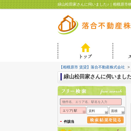
緑山松田家さんに伺いました♪｜相模原市
【相模原市 賃貸】落合不動産株式会社
>
緑山松田家さんに伺いました
エリア| 駅
賃料
面積
-
件該当