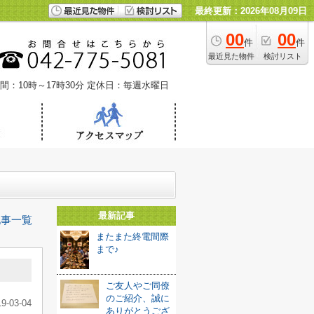
最終更新：2026年08月09日
00
00
件
件
最近見た物件
検討リスト
間：10時～17時30分
定休日：毎週水曜日
最新記事
記事一覧
またまた終電間際
まで♪
ご友人やご同僚
のご紹介、誠に
19-03-04
ありがとうござ