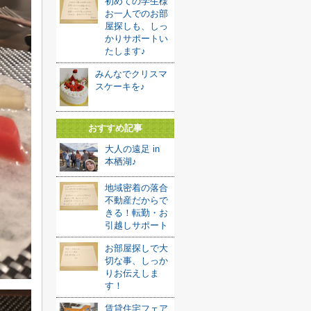
初めての学生様
お一人でのお部
屋探しも、しっ
かりサポートい
たします♪
みんなでクリスマ
スケーキを♪
おすすめ記事
大人の遠足 in
本栖湖♪
地域密着の落合
不動産だからで
きる！転勤・お
引越しサポート
お部屋探しで大
切な事、しっか
りお伝えしま
す！
賃貸住宅フェア