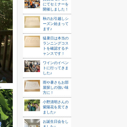
にてセミナーを
開催しました！
秋のお引越しシ
ーズン始まって
ます♪
猛暑日は本当の
ランニングコス
トを確認するチ
ャンスです！
ワインのイベン
トに行ってきま
した♪
雨や暑さもお部
。
屋探しの強い味
方に！
小野清明さんの
紫陽花を見てき
ました♪
お誕生日会をし
ました♪