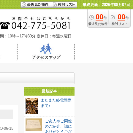
最終更新：2026年08月07日
00
00
件
件
最近見た物件
検討リスト
間：10時～17時30分
定休日：毎週水曜日
最新記事
またまた終電間際
まで♪
ご友人やご同僚
のご紹介、誠に
20-06-15
ありがとうござ