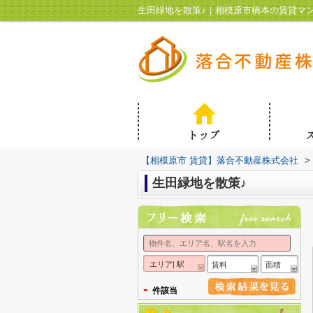
生田緑地を散策♪｜相模原市橋本の賃貸マ
【相模原市 賃貸】落合不動産株式会社
>
生田緑地を散策♪
エリア| 駅
賃料
面積
-
件該当