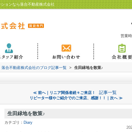
ンションなら落合不動産株式会社
営業時
落合不動産株式会社のブログ記事一覧
>
生田緑地を散策♪
記事一覧
≪ 前へ｜リニア関係者続々ご来店！
リピーター様やご紹介でのご来店、感謝！！｜次へ ≫
生田緑地を散策♪
カテゴリ：
Diary
20