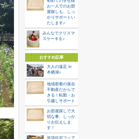
初めての学生様
お一人でのお部
屋探しも、しっ
かりサポートい
たします♪
みんなでクリスマ
スケーキを♪
おすすめ記事
大人の遠足 in
本栖湖♪
地域密着の落合
不動産だからで
きる！転勤・お
引越しサポート
お部屋探しで大
切な事、しっか
りお伝えしま
す！
賃貸住宅フェア