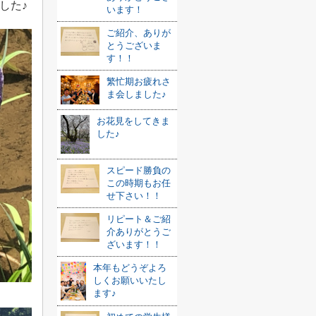
した♪
います！
ご紹介、ありが
とうございま
す！！
繁忙期お疲れさ
ま会しました♪
お花見をしてきま
した♪
スピード勝負の
この時期もお任
せ下さい！！
リピート＆ご紹
介ありがとうご
ざいます！！
本年もどうぞよろ
しくお願いいたし
ます♪