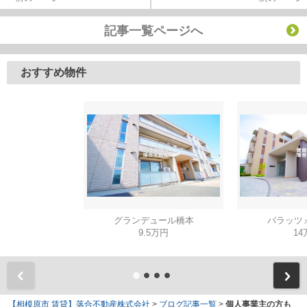
記事一覧ページへ
おすすめ物件
グランデュール橋本
パラッツ
9.5万円
14
【相模原市 賃貸】落合不動産株式会社
>
ブログ記事一覧
>
個人事業主の方も