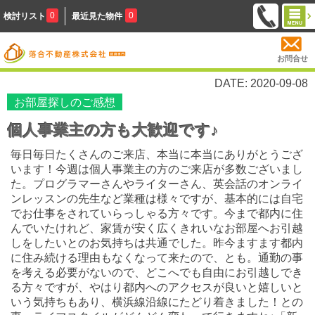
0
0
検討リスト
最近見た物件
お問合せ
DATE: 2020-09-08
お部屋探しのご感想
個人事業主の方も大歓迎です♪
毎日毎日たくさんのご来店、本当に本当にありがとうござ
います！今週は個人事業主の方のご来店が多数ございまし
た。プログラマーさんやライターさん、英会話のオンライ
ンレッスンの先生など業種は様々ですが、基本的には自宅
でお仕事をされていらっしゃる方々です。今まで都内に住
んでいたけれど、家賃が安く広くきれいなお部屋へお引越
しをしたいとのお気持ちは共通でした。昨今ますます都内
に住み続ける理由もなくなって来たので、とも。通勤の事
を考える必要がないので、どこへでも自由にお引越しでき
る方々ですが、やはり都内へのアクセスが良いと嬉しいと
いう気持ちもあり、横浜線沿線にたどり着きました！との