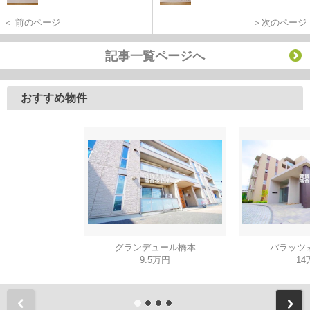
＜ 前のページ
＞次のページ
記事一覧ページへ
おすすめ物件
グランデュール橋本
パラッツ
9.5万円
14