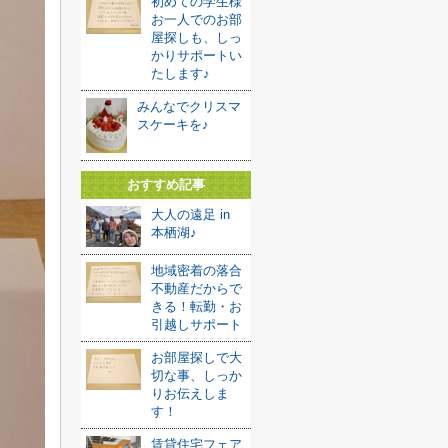
初めての学生様
お一人でのお部
屋探しも、しっ
かりサポートい
たします♪
みんなでクリスマ
スケーキを♪
おすすめ記事
大人の遠足 in
本栖湖♪
地域密着の落合
不動産だからで
きる！転勤・お
引越しサポート
お部屋探しで大
切な事、しっか
りお伝えしま
す！
賃貸住宅フェア