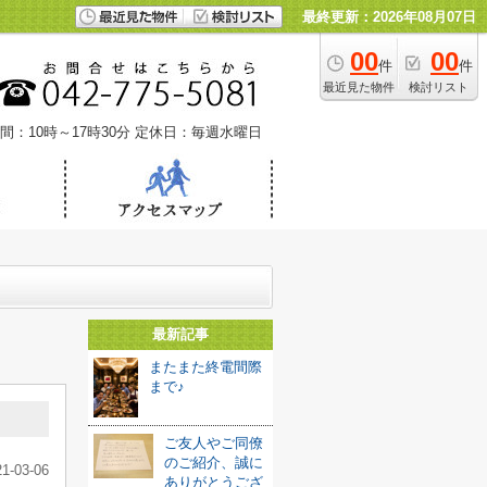
最終更新：2026年08月07日
00
00
件
件
最近見た物件
検討リスト
間：10時～17時30分
定休日：毎週水曜日
最新記事
またまた終電間際
まで♪
ご友人やご同僚
のご紹介、誠に
21-03-06
ありがとうござ