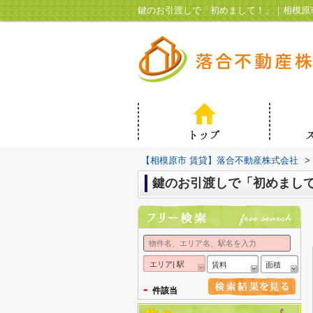
鍵のお引渡しで「初めまして！」｜相模原
【相模原市 賃貸】落合不動産株式会社
>
鍵のお引渡しで「初めまし
エリア| 駅
賃料
面積
-
件該当