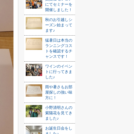
にてセミナーを
開催しました！
秋のお引越しシ
ーズン始まって
ます♪
猛暑日は本当の
ランニングコス
トを確認するチ
ャンスです！
ワインのイベン
トに行ってきま
した♪
雨や暑さもお部
屋探しの強い味
方に！
小野清明さんの
紫陽花を見てき
ました♪
お誕生日会をし
ました♪