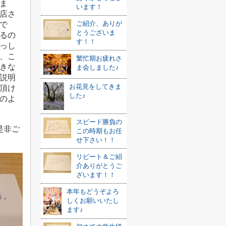
ま
います！
店さ
ご紹介、ありが
で
とうございま
るの
す！！
っし
、こ
繁忙期お疲れさ
きな
ま会しました♪
説明
お花見をしてきま
頂け
した♪
のよ
スピード勝負の
是非ご
この時期もお任
せ下さい！！
リピート＆ご紹
介ありがとうご
ざいます！！
本年もどうぞよろ
しくお願いいたし
ます♪