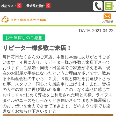
0
0
検討リスト
最近見た物件
お問合せ
DATE: 2021-04-22
お部屋探しのご感想
リピーター様多数ご来店！
毎日毎日たくさんのご来店、本当に本当にありがとうござ
います！４月に入り、リピーター様が多数ご来店下さって
おります。ご結婚・同棲・出産等でご家族が増える為、現
在のお部屋が手狭になったというご理由が多いです。数あ
る不動産会社の中から、２度、３度と弊社をお選び下さっ
た事、スタッフ一同心より感謝申し上げます。また、皆様
の人生の節目に再び関われる事、この上なく幸せに感じて
おります♪はじめて弊社をご利用された時と同様、ライフス
タイルやニーズをしっかりとお伺いさせて頂きお部屋探し
のお手伝いを全力でさせて頂きます。どのような事でも遠
慮なくお知らせ下さいませ☆