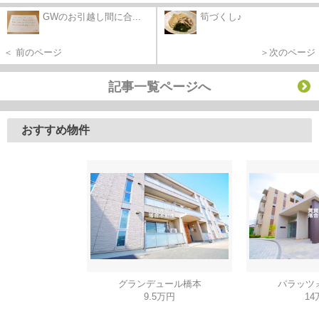
GWのお引越し間に合...
筍づくし♪
＜ 前のページ
＞次のページ
記事一覧ページへ
おすすめ物件
グランデュール橋本
パラッツ
9.5万円
14