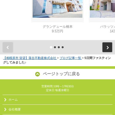
グランデュール橋本
パラッツ
9.5万円
14
【相模原市 賃貸】落合不動産株式会社
>
ブログ記事一覧
>
5日間ファスティン
グしてみました♪
ページトップに戻る
営業時間:10時～17時30分
定休日:毎週水曜日
ホーム
会社概要