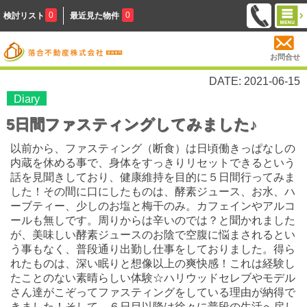
0
0
検討リスト
最近見た物件
お問合せ
DATE: 2021-06-15
Diary
5日間ファスティングしてみました♪
以前から、ファスティング（断食）は日頃働きっぱなしの
内蔵を休める事で、身体をすっきりリセットできるという
話を見聞きしており、健康維持を目的に５日間行ってみま
した！その間に口にしたものは、酵素ジュース、お水、ハ
ーブティー、少しのお塩と梅干のみ。カフェインやアルコ
ールも無しです。周りからは辛いのでは？と聞かれました
が、美味しい酵素ジュースのお陰で空腹に悩まされるとい
う事もなく、普段通り出勤し仕事をしておりました。得ら
れたものは、深い眠りと想像以上の爽快感！これは経験し
たことのない素晴らしい体験☆ハリウッドセレブやモデル
さん達がこぞってファスティングをしている理由が納得で
きました！そして、６日目以降は徐々に普段の生活へ戻し