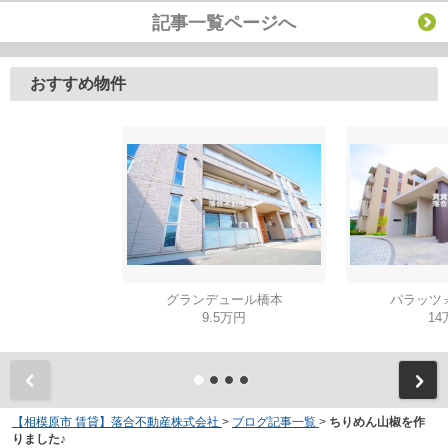
記事一覧ページへ
おすすめ物件
グランデュール橋本
パラッツ
9.5万円
14
【相模原市 賃貸】落合不動産株式会社
>
ブログ記事一覧
>
ちりめん山椒を作
りました♪