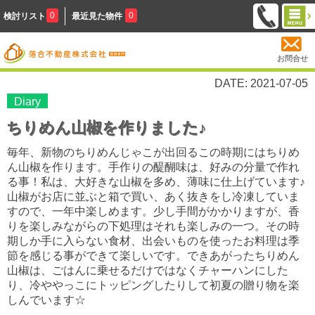
0
0
検討リスト
最近見た物件
お問合せ
DATE: 2021-07-05
Diary
ちりめん山椒を作りました♪
毎年、新物のちりめんじゃこが出回るこの時期にはちりめ
ん山椒を作ります。手作りの醍醐味は、好みの分量で作れ
る事！私は、大好きな山椒を多め、薄味に仕上げています♪
山椒がお店に並ぶと箱で買い、あく抜きをし冷凍していま
すので、一年中楽しめます。少し手間がかかりますが、香
りを楽しみながらの下処理はそれも楽しみの一つ。その時
期しか手に入らない食材、出会いものを使ったお料理は季
節を感じる事ができて楽しいです。できあがったちりめん
山椒は、ごはんに乗せるだけではなくチャーハンにした
り、冷ややっこにトッピングしたりして初夏の贈り物を楽
しんでいます☆