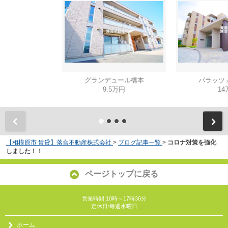
グランデュール橋本
パラッツ
9.5万円
14
【相模原市 賃貸】落合不動産株式会社
>
ブログ記事一覧
>
コロナ対策を強化
しました！！
ページトップに戻る
営業時間:10時～17時30分
定休日:毎週水曜日
ホーム