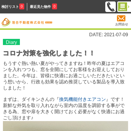
0
0
検討リスト
最近見た物件
お問合せ
DATE: 2021-07-09
Diary
コロナ対策を強化しました！！
もうすぐ熱い熱い夏がやってきますね！
昨年の夏はエアコ
ンを入れつつも、窓を全開にしてお客様をお迎えしており
ました。今年は、皆様に快適にお過ごしいただきたいとい
う想いから、行政も効果を認め推奨している製品を導入致
しました！
まずは、ダイキンさんの『
換気機能付きエアコン
』です！
新鮮な外気を取り入れながら室内の温度を調節する事がで
きる為、
窓や扉を大きく開けておく必要がなく快適にお過
ごし頂けます♪