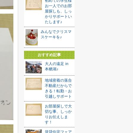
初めての学生様
お一人でのお部
屋探しも、しっ
かりサポートい
たします♪
みんなでクリスマ
スケーキを♪
おすすめ記事
大人の遠足 in
本栖湖♪
地域密着の落合
不動産だからで
きる！転勤・お
引越しサポート
お部屋探しで大
切な事、しっか
りお伝えしま
す！
賃貸住宅フェア