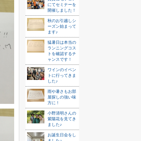
にてセミナーを
開催しました！
秋のお引越しシ
ーズン始まって
ます♪
猛暑日は本当の
ランニングコス
トを確認するチ
ャンスです！
ワインのイベン
トに行ってきま
した♪
雨や暑さもお部
屋探しの強い味
方に！
小野清明さんの
紫陽花を見てき
ました♪
お誕生日会をし
ました♪