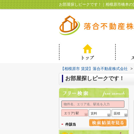
お部屋探しピークです！｜相模原市橋本の
【相模原市 賃貸】落合不動産株式会社
>
お部屋探しピークです！
エリア| 駅
賃料
面積
-
件該当