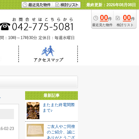
最終更新：2026年08月08日
00
00
件
件
最近見た物件
検討リスト
間：10時～17時30分
定休日：毎週水曜日
最新記事
≫
またまた終電間際
まで♪
ご友人やご同僚
16-02-23
のご紹介、誠に
ありがとうござ