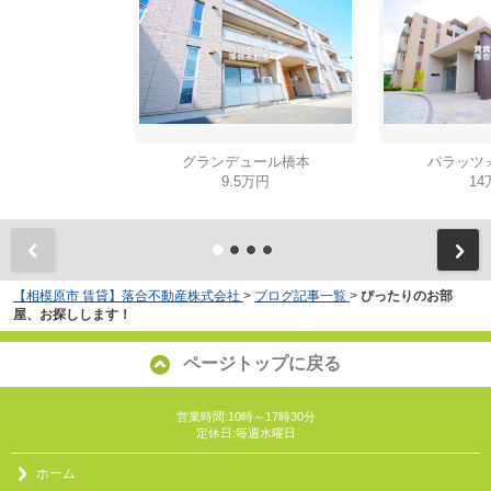
グランデュール橋本
パラッツ
9.5万円
14
【相模原市 賃貸】落合不動産株式会社
>
ブログ記事一覧
>
ぴったりのお部
屋、お探しします！
ページトップに戻る
営業時間:10時～17時30分
定休日:毎週水曜日
ホーム