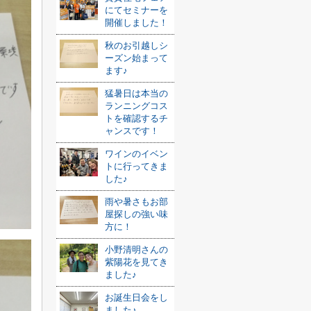
にてセミナーを
開催しました！
秋のお引越しシ
ーズン始まって
ます♪
猛暑日は本当の
ランニングコス
トを確認するチ
ャンスです！
ワインのイベン
トに行ってきま
した♪
雨や暑さもお部
屋探しの強い味
方に！
小野清明さんの
紫陽花を見てき
ました♪
お誕生日会をし
ました♪