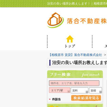
治安の良い場所お教えします！｜相模原市
【相模原市 賃貸】落合不動産株式会社
>
治安の良い場所お教えしま
エリア| 駅
賃料
面積
-
件該当