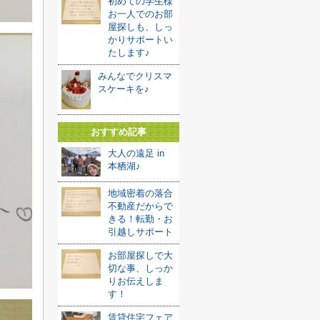
初めての学生様
お一人でのお部
屋探しも、しっ
かりサポートい
たします♪
みんなでクリスマ
スケーキを♪
おすすめ記事
大人の遠足 in
本栖湖♪
地域密着の落合
不動産だからで
きる！転勤・お
引越しサポート
お部屋探しで大
切な事、しっか
りお伝えしま
す！
賃貸住宅フェア