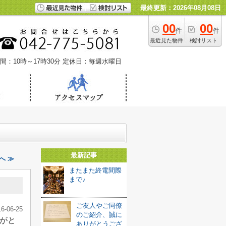
最終更新：2026年08月08日
00
00
件
件
最近見た物件
検討リスト
間：10時～17時30分
定休日：毎週水曜日
最新記事
へ ≫
またまた終電間際
まで♪
ご友人やご同僚
16-06-25
のご紹介、誠に
がと
ありがとうござ