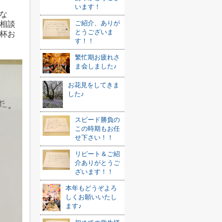
います！
な
ご紹介、ありが
相談
とうございま
杯お
す！！
繁忙期お疲れさ
ま会しました♪
お花見をしてきま
した♪
スピード勝負の
この時期もお任
せ下さい！！
リピート＆ご紹
介ありがとうご
ざいます！！
本年もどうぞよろ
しくお願いいたし
ます♪