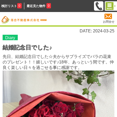
0
0
検討リスト
最近見た物件
お問合せ
DATE: 2024-03-25
Diary
結婚記念日でした♪
先日、結婚記念日でした☆夫からサプライズでバラの花束
のプレゼント！！嬉しいです♪18年、あっという間です。仲
良く楽しい日々を過ごせる事に感謝です。