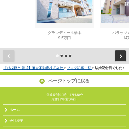
グランデュール橋本
パラッツ
9.5万円
14
【相模原市 賃貸】落合不動産株式会社
>
ブログ記事一覧
>
結婚記念日でした♪
ページトップに戻る
営業時間:10時～17時30分
定休日:毎週水曜日
ホーム
会社概要