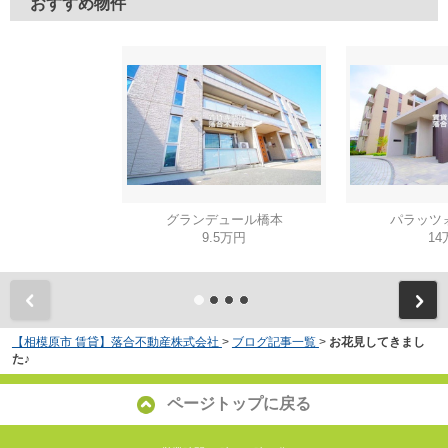
おすすめ物件
グランデュール橋本
パラッツ
9.5万円
14
【相模原市 賃貸】落合不動産株式会社
>
ブログ記事一覧
>
お花見してきまし
た♪
ページトップに戻る