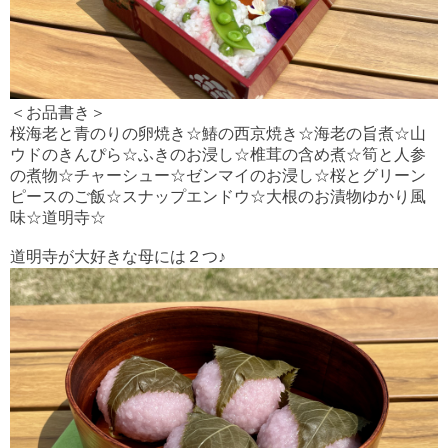
＜お品書き＞
桜海老と青のりの卵焼き
☆鰆の西京焼き☆海老の旨煮☆山
ウドのきんぴら☆ふきのお浸し
☆椎茸の含め煮☆筍と人参
の煮物☆
チャーシュー☆ゼンマイのお浸し☆桜とグリーン
ピースのご飯☆スナップエンドウ☆大根のお漬物ゆかり風
味☆道明寺☆
道明寺が大好きな母には２つ♪