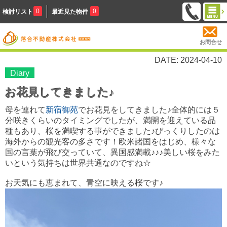
0
0
検討リスト
最近見た物件
お問合せ
DATE: 2024-04-10
Diary
お花見してきました♪
母を連れて
新宿御苑
でお花見をしてきました♪全体的には５
分咲きくらいのタイミングでしたが、満開を迎えている品
種もあり、桜を満喫する事ができました♪びっくりしたのは
海外からの観光客の多さです！欧米諸国をはじめ、様々な
国の言葉が飛び交っていて、異国感満載♪♪♪美しい桜をみた
いという気持ちは世界共通なのですね☆
お天気にも恵まれて、青空に映える桜です♪