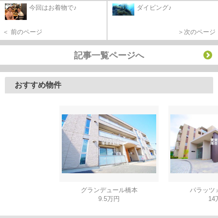
今回はお着物で♪
ダイビング♪
＜ 前のページ
＞次のページ
記事一覧ページへ
おすすめ物件
グランデュール橋本
パラッツ
9.5万円
14