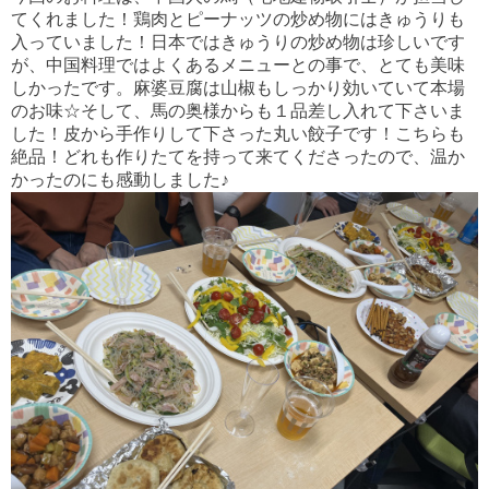
てくれました！鶏肉とピーナッツの炒め物にはきゅうりも
入っていました！日本ではきゅうりの炒め物は珍しいです
が、中国料理ではよくあるメニューとの事で、とても美味
しかったです。麻婆豆腐は山椒もしっかり効いていて本場
のお味☆そして、馬の奥様からも１品差し入れて下さいま
した！皮から手作りして下さった丸い餃子です！こちらも
絶品！どれも作りたてを持って来てくださったので、温か
かったのにも感動しました♪