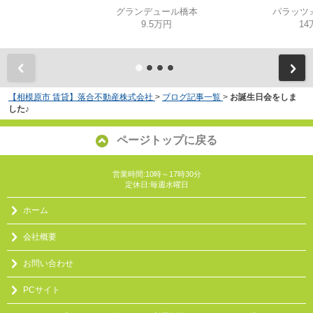
グランデュール橋本
パラッツ
9.5万円
14
【相模原市 賃貸】落合不動産株式会社
>
ブログ記事一覧
>
お誕生日会をしま
した♪
ページトップに戻る
営業時間:10時～17時30分
定休日:毎週水曜日
ホーム
会社概要
お問い合わせ
PCサイト