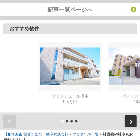
記事一覧ページへ
おすすめ物件
グランデュール橋本
パラッツ
9.5万円
14
【相模原市 賃貸】落合不動産株式会社
>
ブログ記事一覧
>
社員寮や社宅もお
任せ下さい！