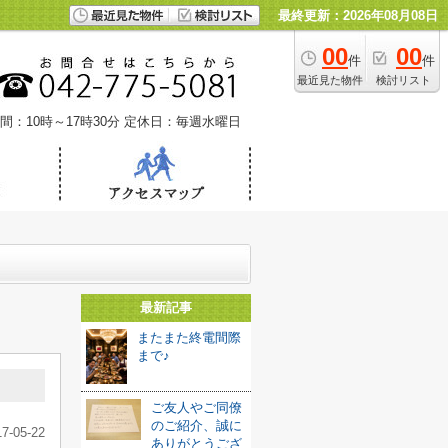
最終更新：2026年08月08日
00
00
件
件
最近見た物件
検討リスト
間：10時～17時30分
定休日：毎週水曜日
最新記事
またまた終電間際
まで♪
ご友人やご同僚
のご紹介、誠に
17-05-22
ありがとうござ