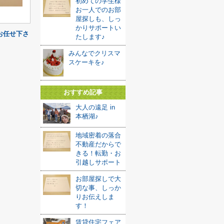
初めての学生様
お一人でのお部
屋探しも、しっ
かりサポートい
お任せ下さ
たします♪
みんなでクリスマ
スケーキを♪
おすすめ記事
大人の遠足 in
本栖湖♪
地域密着の落合
不動産だからで
きる！転勤・お
引越しサポート
お部屋探しで大
切な事、しっか
りお伝えしま
す！
賃貸住宅フェア