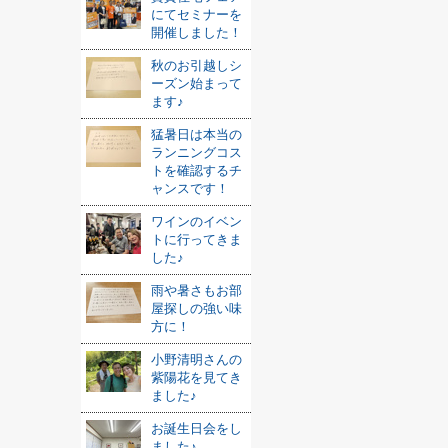
にてセミナーを
開催しました！
秋のお引越しシ
ーズン始まって
ます♪
猛暑日は本当の
ランニングコス
トを確認するチ
ャンスです！
ワインのイベン
トに行ってきま
した♪
雨や暑さもお部
屋探しの強い味
方に！
小野清明さんの
紫陽花を見てき
ました♪
お誕生日会をし
ました♪