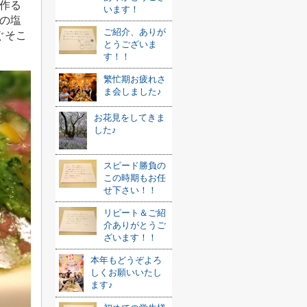
作る
います！
の塩
ご紹介、ありが
ぐそこ
とうございま
す！！
繁忙期お疲れさ
ま会しました♪
お花見をしてきま
した♪
スピード勝負の
この時期もお任
せ下さい！！
リピート＆ご紹
介ありがとうご
ざいます！！
本年もどうぞよろ
しくお願いいたし
ます♪