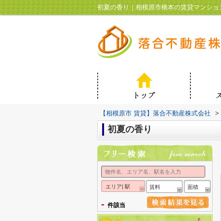
初夏の香り｜相模原市橋本の賃貸マンショ
【相模原市 賃貸】落合不動産株式会社
>
初夏の香り
エリア| 駅
賃料
面積
-
件該当