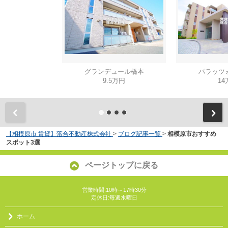
グランデュール橋本
パラッツ
9.5万円
14
【相模原市 賃貸】落合不動産株式会社
>
ブログ記事一覧
>
相模原市おすすめ
スポット3選
ページトップに戻る
営業時間:10時～17時30分
定休日:毎週水曜日
ホーム