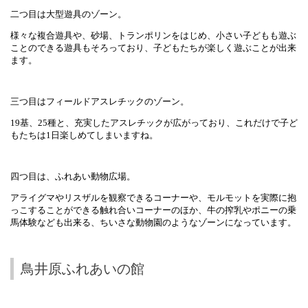
二つ目は大型遊具のゾーン。
様々な複合遊具や、砂場、トランポリンをはじめ、小さい子どもも遊ぶ
ことのできる遊具もそろっており、子どもたちが楽しく遊ぶことが出来
ます。
三つ目はフィールドアスレチックのゾーン。
19
基、
25
種と、充実したアスレチックが広がっており、これだけで子ど
もたちは
1
日楽しめてしまいますね。
四つ目は、ふれあい動物広場。
アライグマやリスザルを観察できるコーナーや、モルモットを実際に抱
っこすることができる触れ合いコーナーのほか、牛の搾乳やポニーの乗
馬体験なども出来る、ちいさな動物園のようなゾーンになっています。
鳥井原ふれあいの館