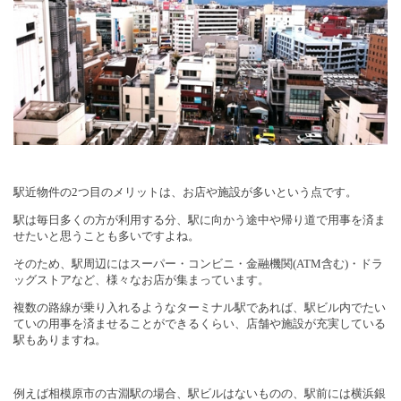
駅近物件の
2
つ目のメリットは、お店や施設が多いという点です。
駅は毎日多くの方が利用する分、駅に向かう途中や帰り道で用事を済ま
せたいと思うことも多いですよね。
そのため、駅周辺にはスーパー・コンビニ・金融機関
(ATM
含む
)
・ドラ
ッグストアなど、様々なお店が集まっています。
複数の路線が乗り入れるようなターミナル駅であれば、駅ビル内でたい
ていの用事を済ませることができるくらい、店舗や施設が充実している
駅もありますね。
例えば相模原市の古淵駅の場合、駅ビルはないものの、駅前には横浜銀