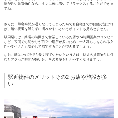
離が近い賃貸物件なら、すぐに家に着いてリラックスすることができま
すね。
さらに、帰宅時間が遅くなってしまった時でも自宅までの距離が近けれ
ば、暗い夜道を通らずに済みやすいというポイントも見逃せません。
駅周辺には、終電の時間まで営業しているお店や
24
時間営業のコンビニ
など、夜間でも明かりが目立つ場所が多いため、一人暮らしをされる女
性や学生さんも安心して帰宅することができるでしょう。
なお、朝は
1
分
1
秒でも長く寝ていたいという方は、駅近の賃貸物件に住
むとアクセス時間が短い分、その希望を叶えやすくなりますよ。
駅近物件のメリットその2 お店や施設が多
い