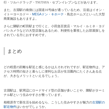
行・ツルハドラッグ・
TSUTAYA
・セブンイレブンなどがあります。
また、古淵駅の南側には国道
16
号線が通っているため、沿道はイオン・
イトーヨーカドー・
MEGA
ドン・キホーテ
・島忠ホームズといった大型
商業施設もありますよ。
さらに隣駅の町田駅まで行くと、小田急百貨店・マルイ・ルミネ・ヨド
バシカメラなどの大型店舗もあるため、利便性を重視したお部屋探しを
されている方におすすめです。
まとめ
どの程度の距離を駅近と感じるかは人それぞれですが、駅近物件は、ア
クセス時間の短さと暮らしに便利なお店が生活圏内にたくさんある点
が、大きなメリットといえるでしょう。
古淵駅は、駅周辺にロードサイド型の店舗が多いことや、隣駅がターミ
ナル駅という住みやすさが整っています。
相模原市で新生活を始めるなら、こうした住みやすさが魅力の
古淵駅の
駅近物件
はいかがでしょうか。