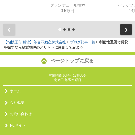
グランデュール橋本
パラッツ
9.5万円
14
【相模原市 賃貸】落合不動産株式会社
>
ブログ記事一覧
>
利便性重視で賃貸
を探すなら駅近物件のメリットに注目してみよう
ページトップに戻る
営業時間:10時～17時30分
定休日:毎週水曜日
ホーム
会社概要
お問い合わせ
PCサイト