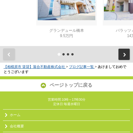
グランデュール橋本
パラッツ
9.5万円
14
【相模原市 賃貸】落合不動産株式会社
>
ブログ記事一覧
>
あけましておめで
とうございます
ページトップに戻る
営業時間:10時～17時30分
定休日:毎週水曜日
ホーム
会社概要