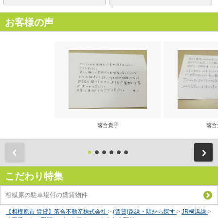
お客様の声
落合貴子
落合
前
こだわり特集
相模原の駐車場付の賃貸物件
【相模原市 賃貸】落合不動産株式会社
>
(賃貸)路線・駅から探す
>
JR横浜線
>