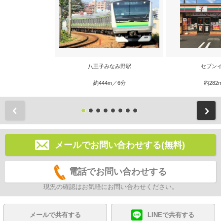
八王子みなみ野駅
セブン
約444m／6分
約282
前
メールでお問い合わせする(無料)
電話でお問い合わせする
現況の確認はお気軽にお問い合わせください。
メールで共有する
LINEで共有する