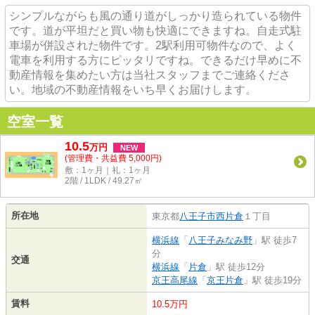
シンプルながらも風の通り道がしっかり造られている物件
です。道が平坦だと買い物も快適にできますね。自走式駐
車場が併設された物件です。2駅利用可物件なので、よく
電車を利用する方にピッタリですね。できるだけ早めに不
動産情報を集めたい方は当社スタッフまでご連絡くださ
い。地域の不動産情報をいち早くお届けします。
空室一覧
10.5
万
円
NEW
(管理費・共益費 5,000円)
敷：1ヶ月｜礼：1ヶ月
2階 / 1LDK / 49.27㎡
所在地
東京都
八王子市
西片倉
１丁目
横浜線
「
八王子みなみ野
」駅 徒歩7
分
交通
横浜線
「
片倉
」駅 徒歩12分
京王高尾線
「
京王片倉
」駅 徒歩19分
賃料
10.5万円