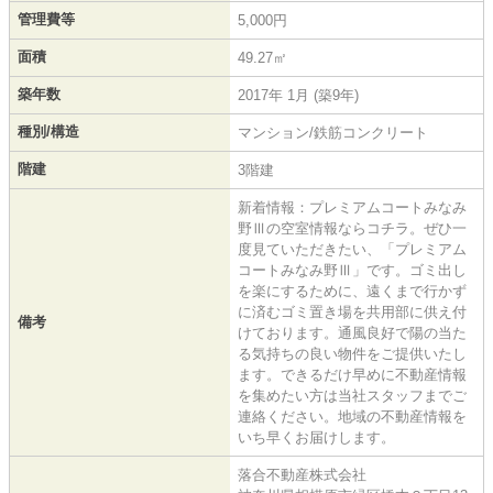
管理費等
5,000円
面積
49.27㎡
築年数
2017年 1月 (築9年)
種別/構造
マンション/鉄筋コンクリート
階建
3階建
新着情報：プレミアムコートみなみ
野Ⅲの空室情報ならコチラ。ぜひ一
度見ていただきたい、「プレミアム
コートみなみ野Ⅲ」です。ゴミ出し
を楽にするために、遠くまで行かず
に済むゴミ置き場を共用部に供え付
備考
けております。通風良好で陽の当た
る気持ちの良い物件をご提供いたし
ます。できるだけ早めに不動産情報
を集めたい方は当社スタッフまでご
連絡ください。地域の不動産情報を
いち早くお届けします。
落合不動産株式会社