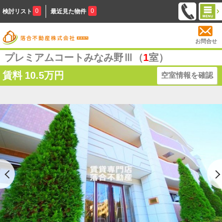
0
0
検討リスト
最近見た物件
お問合せ
プレミアムコートみなみ野Ⅲ（
1
室）
賃料
10.5万円
空室情報を確認