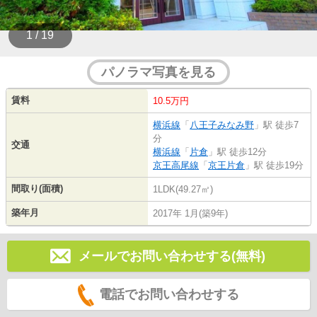
1 / 19
パノラマ写真を見る
賃料
10.5万円
横浜線
「
八王子みなみ野
」駅 徒歩7
分
交通
横浜線
「
片倉
」駅 徒歩12分
京王高尾線
「
京王片倉
」駅 徒歩19分
間取り(面積)
1LDK(49.27㎡)
築年月
2017年 1月(築9年)
メールでお問い合わせする(無料)
電話でお問い合わせする