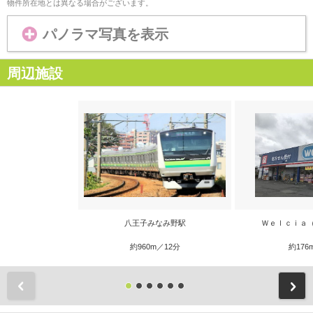
物件所在地とは異なる場合がございます。
パノラマ写真を表示
周辺施設
八王子みなみ野駅
Ｗｅｌｃｉａ
約960m／12分
約176
前