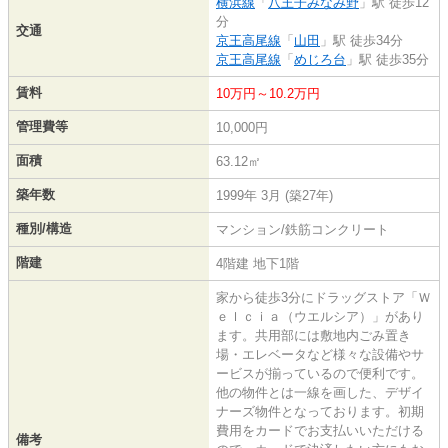
横浜線
「
八王子みなみ野
」駅 徒歩12
分
交通
京王高尾線
「
山田
」駅 徒歩34分
京王高尾線
「
めじろ台
」駅 徒歩35分
賃料
10万円～10.2万円
管理費等
10,000円
面積
63.12㎡
築年数
1999年 3月 (築27年)
種別/構造
マンション/鉄筋コンクリート
階建
4階建 地下1階
家から徒歩3分にドラッグストア「Ｗ
ｅｌｃｉａ（ウエルシア）」があり
ます。共用部には敷地内ごみ置き
場・エレベータなど様々な設備やサ
ービスが揃っているので便利です。
他の物件とは一線を画した、デザイ
ナーズ物件となっております。初期
費用をカードでお支払いいただける
備考