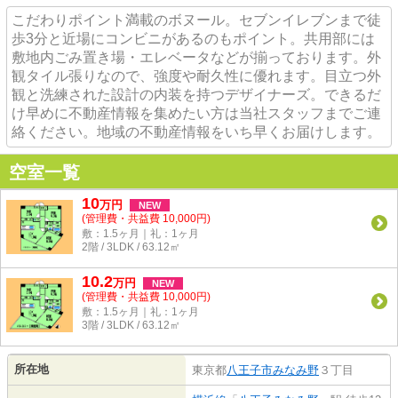
こだわりポイント満載のボヌール。セブンイレブンまで徒
歩3分と近場にコンビニがあるのもポイント。共用部には
敷地内ごみ置き場・エレベータなどが揃っております。外
観タイル張りなので、強度や耐久性に優れます。目立つ外
観と洗練された設計の内装を持つデザイナーズ。できるだ
け早めに不動産情報を集めたい方は当社スタッフまでご連
絡ください。地域の不動産情報をいち早くお届けします。
空室一覧
10
万
円
NEW
(管理費・共益費 10,000円)
敷：1.5ヶ月｜礼：1ヶ月
2階 / 3LDK / 63.12㎡
10.2
万
円
NEW
(管理費・共益費 10,000円)
敷：1.5ヶ月｜礼：1ヶ月
3階 / 3LDK / 63.12㎡
所在地
東京都
八王子市
みなみ野
３丁目