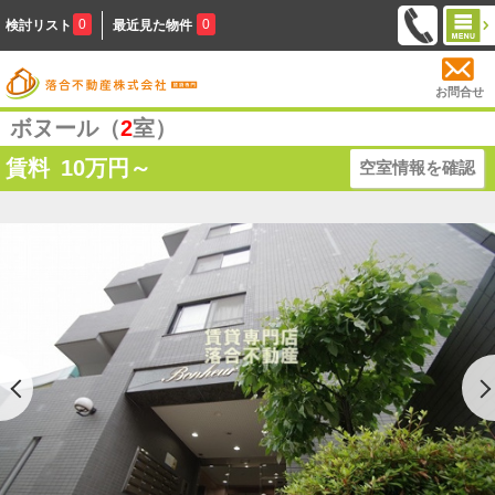
0
0
検討リスト
最近見た物件
お問合せ
ボヌール（
2
室）
賃料
10
万円～
空室情報を確認