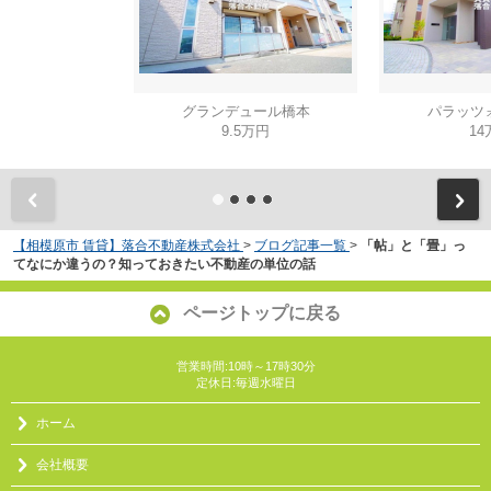
グランデュール橋本
パラッツ
9.5万円
14
【相模原市 賃貸】落合不動産株式会社
>
ブログ記事一覧
>
「帖」と「畳」っ
てなにか違うの？知っておきたい不動産の単位の話
ページトップに戻る
営業時間:10時～17時30分
定休日:毎週水曜日
ホーム
会社概要