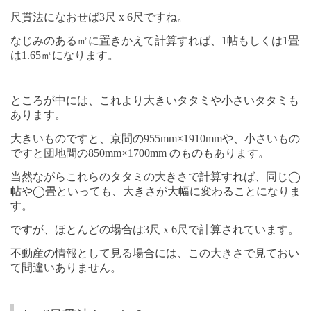
尺貫法になおせば
3
尺
x 6
尺ですね。
なじみのある㎡に置きかえて計算すれば、
1
帖もしくは
1
畳
は
1.65
㎡になります。
ところが中には、これより大きいタタミや小さいタタミも
あります。
大きいものですと、京間の
955mm
×
1910mm
や、小さいもの
ですと団地間の
850mm
×
1700mm
のものもあります。
当然ながらこれらのタタミの大きさで計算すれば、同じ
◯
帖や
◯
畳といっても、大きさが大幅に変わることになりま
す。
ですが、ほとんどの場合は
3
尺
x 6
尺で計算されています。
不動産の情報として見る場合には、この大きさで見ておい
て間違いありません。