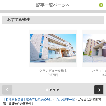
記事一覧ページへ
おすすめ物件
グランデュール橋本
パラッツ
9.5万円
14
【相模原市 賃貸】落合不動産株式会社
>
ブログ記事一覧
>
ゴミ出し24時間可
能！賃貸物件の新条件！