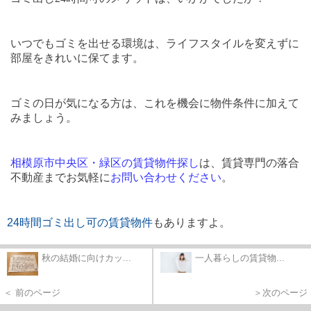
いつでもゴミを出せる環境は、ライフスタイルを変えずに
部屋をきれいに保てます。
ゴミの日が気になる方は、これを機会に物件条件に加えて
みましょう。
相模原市
中央区・
緑区
の
賃貸物件
探
し
は、賃貸専門の落合
不動産までお気軽に
お問い合わせください
。
24
時間
ゴミ出
し
可
の
賃貸物件
もありますよ。
秋の結婚に向けカッ...
一人暮らしの賃貸物...
＜ 前のページ
＞次のページ