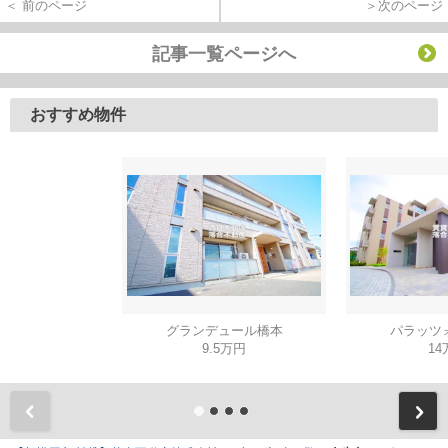
＜ 前のページ
＞次のページ
記事一覧ページへ
おすすめ物件
グランデュール橋本
パラッツ
9.5万円
14