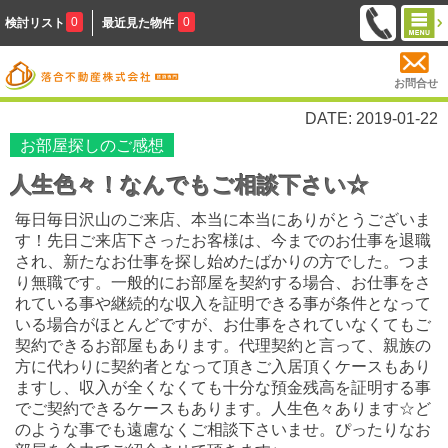
0
0
検討リスト
最近見た物件
お問合せ
DATE: 2019-01-22
お部屋探しのご感想
人生色々！なんでもご相談下さい☆
毎日毎日沢山のご来店、本当に本当にありがとうございま
す！先日ご来店下さったお客様は、今までのお仕事を退職
され、新たなお仕事を探し始めたばかりの方でした。つま
り無職です。一般的にお部屋を契約する場合、お仕事をさ
れている事や継続的な収入を証明できる事が条件となって
いる場合がほとんどですが、お仕事をされていなくてもご
契約できるお部屋もあります。代理契約と言って、親族の
方に代わりに契約者となって頂きご入居頂くケースもあり
ますし、収入が全くなくても十分な預金残高を証明する事
でご契約できるケースもあります。人生色々あります☆ど
のような事でも遠慮なくご相談下さいませ。ぴったりなお