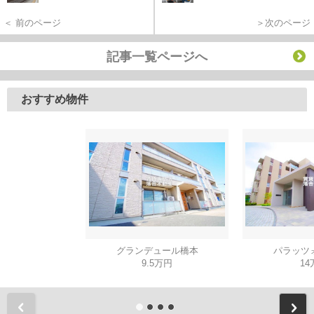
＜ 前のページ
＞次のページ
記事一覧ページへ
おすすめ物件
グランデュール橋本
パラッツ
9.5万円
14