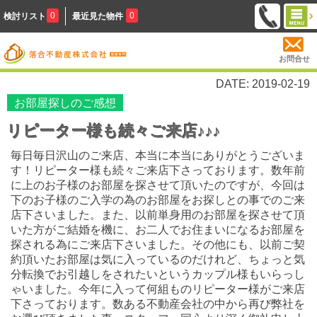
0
0
検討リスト
最近見た物件
お問合せ
DATE: 2019-02-19
お部屋探しのご感想
リピーター様も続々ご来店♪♪♪
毎日毎日沢山のご来店、本当に本当にありがとうございま
す！リピーター様も続々ご来店下さっております。数年前
に上のお子様のお部屋を探させて頂いたのですが、今回は
下のお子様のご入学の為のお部屋をお探しとの事でのご来
店下さいました。また、以前単身用のお部屋を探させて頂
いた方がご結婚を機に、お二人でお住まいになるお部屋を
探される為にご来店下さいました。その他にも、以前ご契
約頂いたお部屋は気に入っているのだけれど、ちょっと気
分転換でお引越しをされたいというカップル様もいらっし
ゃいました。今年に入って何組ものリピーター様がご来店
下さっております。数ある不動産会社の中から再び弊社を